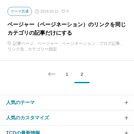
2016.03.11
テーマ共通
0
ページャー（ページネーション）のリンクを同じ
カテゴリの記事だけにする
記事ページ
,
ページャー
,
ページネーション
,
ブログ記事
,
リンク先
,
カテゴリー指定
1
2

人気のテーマ
人気のカスタマイズ
SOLARIS
CURE
TCDの最新情報