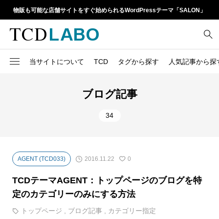
物販も可能な店舗サイトをすぐ始められるWordPressテーマ「SALON」
当サイトについて
TCD
タグから探す
人気記事から探
TCD LABOとは
WordPressテーマ比較
13
1カラム
retinaディスプレイ
ブログ記事
TCDテーマ一覧
人気ランキング
20
Google Map
SEO
34
6
Gutenberg
SNS
ファイルの編集方法
アップデート情報
14
h1
SNSアイコン
よくあるご質問
2016.11.22
AGENT (TCD033)
0
TCDクラシックエディタ
17
iframe
ラグイン
TCDテーマAGENT：トップページのブログを特
21
meta description
Webフォント
定のカテゴリーのみにする方法
39
meta title
トップページ
,
ブログ記事
,
カテゴリー指定
Welcart