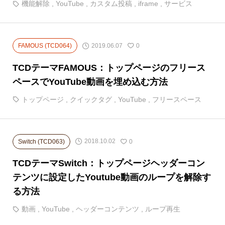
機能解除
,
YouTube
,
カスタム投稿
,
iframe
,
サービス
2019.06.07
FAMOUS (TCD064)
0
TCDテーマFAMOUS：トップページのフリース
ペースでYouTube動画を埋め込む方法
トップページ
,
クイックタグ
,
YouTube
,
フリースペース
2018.10.02
Switch (TCD063)
0
TCDテーマSwitch：トップページヘッダーコン
テンツに設定したYoutube動画のループを解除す
る方法
動画
,
YouTube
,
ヘッダーコンテンツ
,
ループ再生