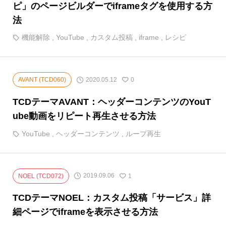
ピ」のページビルダーでiframeタグを使用する方
法
機能解除
,
YouTube
,
カスタム投稿
,
iframe
,
レシピ
2020.05.12
AVANT (TCD060)
0
TCDテーマAVANT：ヘッダーコンテンツのYouT
ube動画をリピート再生させる方法
YouTube
,
ヘッダーコンテンツ
,
ループ再生
2019.09.06
NOEL (TCD072)
1
TCDテーマNOEL：カスタム投稿「サービス」詳
細ページでiframeを表示させる方法