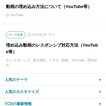
動画の埋め込み方法について（YouTube等）
YouTube
2016.03.25
テーマ共通
1
埋め込み動画のレスポンシブ対応方法（YouTub
e等）
レスポンシブ
,
表示崩れ
,
スマホ
,
動画
,
YouTube
,
埋め込
み
人気のテーマ
人気のカスタマイズ
SOLARIS
CURE
TCDの最新情報
グローバルメニュー