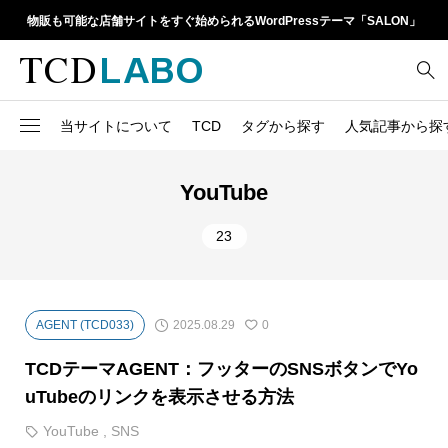
物販も可能な店舗サイトをすぐ始められるWordPressテーマ「SALON」
当サイトについて
TCD
タグから探す
人気記事から探
TCD LABOとは
WordPressテーマ比較
13
1カラム
retinaディスプレイ
YouTube
TCDテーマ一覧
人気ランキング
20
Google Map
SEO
23
6
Gutenberg
SNS
ファイルの編集方法
アップデート情報
14
h1
SNSアイコン
よくあるご質問
2025.08.29
AGENT (TCD033)
0
TCDクラシックエディタ
17
iframe
ラグイン
TCDテーマAGENT：フッターのSNSボタンでYo
21
meta description
Webフォント
uTubeのリンクを表示させる方法
39
meta title
YouTube
,
SNS
Welcart