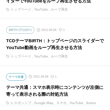
イダーでYouTubeをループ再生させる方法
トップページ
,
YouTube
,
ループ再生
2021.08.06
BIRTH (TCD057)
1
TCDテーマBIRTH：トップページのスライダーで
YouTube動画をループ再生させる方法
トップページ
,
YouTube
,
ループ再生
2021.06.08
テーマ共通
1
テーマ共通：スマホ表示時にコンテンツが左側に
寄って表示される際の対処方法
レスポンシブ
,
Google Map
,
スマホ
,
YouTube
,
iframe