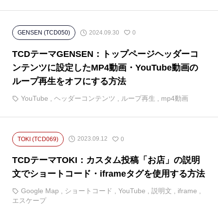
2024.09.30
GENSEN (TCD050)
0
TCDテーマGENSEN：トップページヘッダーコ
ンテンツに設定したMP4動画・YouTube動画の
ループ再生をオフにする方法
YouTube
,
ヘッダーコンテンツ
,
ループ再生
,
mp4動画
2023.09.12
TOKI (TCD069)
0
TCDテーマTOKI：カスタム投稿「お店」の説明
文でショートコード・iframeタグを使用する方法
Google Map
,
ショートコード
,
YouTube
,
説明文
,
iframe
,
エスケープ