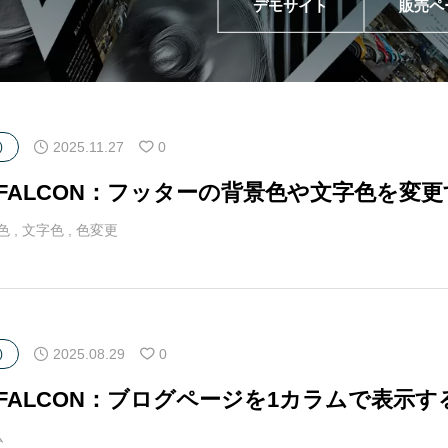
デモサイト
販売ペ
アロー
6
カテゴリー指定
2025.11.27
0
)
マFALCON：フッターの背景色や文字色を変
色
,
文字色
,
色変更
2025.08.29
0
)
マFALCON：ブログページを1カラムで表示す
ム