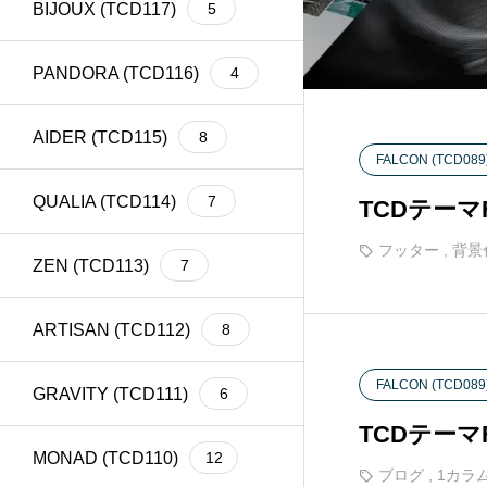
BIJOUX (TCD117)
5
meta title
39
Welcart
1
PANDORA (TCD116)
4
AIDER (TCD115)
8
FALCON (TCD089
QUALIA (TCD114)
7
TCDテー
フッター
,
背景
ZEN (TCD113)
7
ARTISAN (TCD112)
8
FALCON (TCD089
GRAVITY (TCD111)
6
TCDテー
MONAD (TCD110)
12
ブログ
,
1カラ