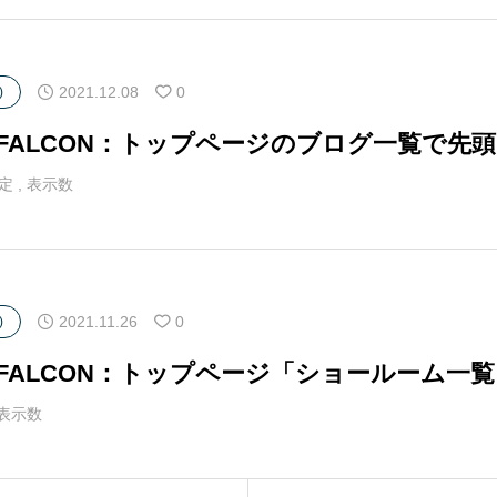
2021.12.08
0
)
マFALCON：トップページのブログ一覧で先
定
,
表示数
2021.11.26
0
)
マFALCON：トップページ「ショールーム一
表示数