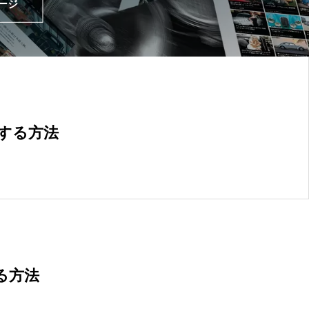
ージ
コピーライト
13
ショートコード
13
更する方法
る方法