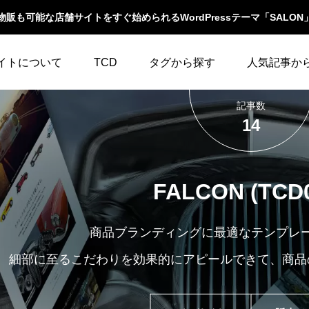
物販も可能な店舗サイトをすぐ始められるWordPressテーマ「SALON
イトについて
TCD
タグから探す
人気記事か
記事数
LABOとは
WordPressテーマ比較
WooCommerce
10
イベント一覧
14
テーマ一覧
人気ランキング
YouTube
23
ウィジェット
イルの編集方法
アップデート情報
FALCON (TCD
アイキャッチ
86
エスケープ
よくあるご質問
アイコン
5
オーバーレイ
商品ブランディングに最適なテンプレート
細部に至るこだわりを効果的にアピールできて、商品
アクセス
3
カスタム投稿タイプ
カテゴリーソートボ
アニメーション
32
タン