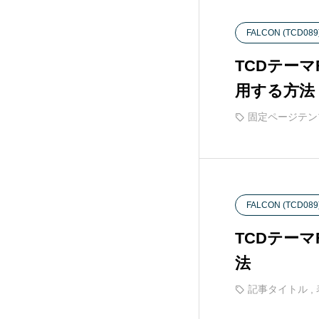
Rebirth (FREE001)
7
FALCON (TCD089
TCDテー
FALCON (TCD089)
14
用する方法
SOLARIS (TCD088)
32
固定ページテン
DROP (TCD087)
15
meets (TCD086)
17
FALCON (TCD089
TCDテー
Muum (TCD085)
11
法
MASSIVE (TCD084)
13
記事タイトル
,