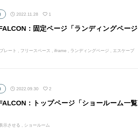
2022.11.28
1
)
マFALCON：固定ページ「ランディングページ
プレート
,
フリースペース
,
iframe
,
ランディングページ
,
エスケープ
2022.09.30
2
)
マFALCON：トップページ「ショールーム
表示させる
,
ショールーム