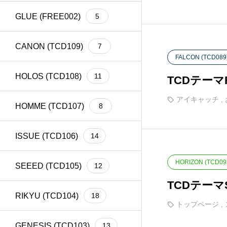
GLUE (FREE002)
5
CANON (TCD109)
7
FALCON (TCD089
HOLOS (TCD108)
11
TCDテー
アイキャッチ
,
HOMME (TCD107)
8
ISSUE (TCD106)
14
HORIZON (TCD09
SEEED (TCD105)
12
TCDテー
RIKYU (TCD104)
18
トップページ
,
GENESIS (TCD103)
13