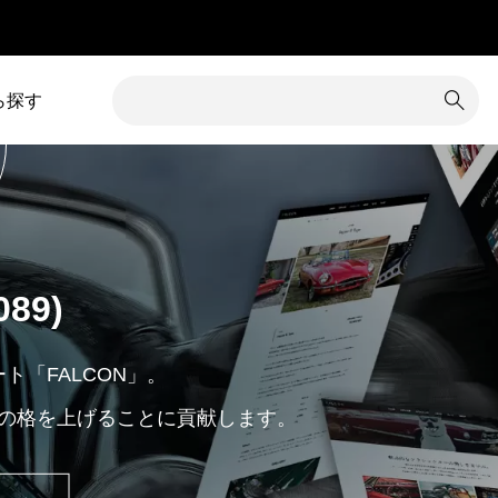
」
ら探す
1
カテゴリー除外
8
コメント
34
カラム調整
31
コンテンツ追加
089)
16
カレンダー
3
サイズ変更
7
クイックタグ
19
サイト内検索
「FALCON」。
の格を上げることに貢献します。
1
クチコミ
5
サイト名
グローバルメニュー
76
サブメニュー
4