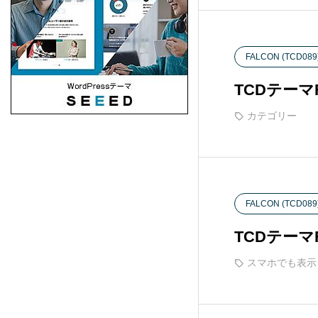
PORTAL (TCD095)
5
Beyond (TCD094)
7
FALCON (TCD089
TCDテー
NULL (BIZ002)
5
カテゴリー
HORIZON (TCD093)
8
Ankle (TCD092)
14
FALCON (TCD089
TENJIKU (TCD091)
10
TCDテー
スマホでも表示
CODE. (TCD090)
11
QUADRA (BIZ001)
9