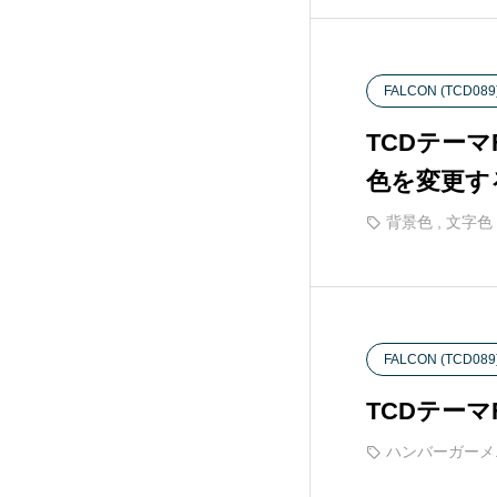
ANTHEM (TCD083)
15
CURE (TCD082)
36
FALCON (TCD089
TCDテー
Tree (TCD081)
12
色を変更す
HAKU (TCD080)
20
背景色
,
文字色
EGO. (TCD079)
25
FORCE (TCD078)
18
FALCON (TCD089
HEAL (TCD077)
17
TCDテー
ハンバーガーメ
Be (TCD076)
5