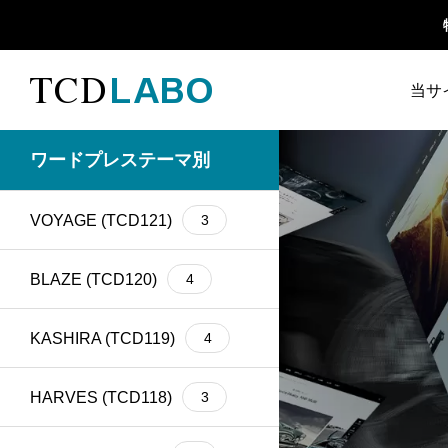
当サ
TCD 
ワードプレステーマ別
1カラム
13
retinaディスプレイ
5
TCD
VOYAGE (TCD121)
3
Google Map
20
SEO
30
ファ
Gutenberg
6
SNS
15
BLAZE (TCD120)
4
h1
14
SNSアイコン
2
KASHIRA (TCD119)
4
TCDクラシックエデ
iframe
17
1
ィタプラグイン
HARVES (TCD118)
3
meta description
21
Webフォント
6