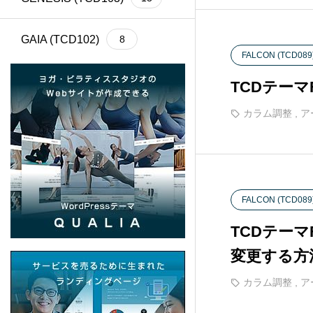
GAIA (TCD102)
8
FALCON (TCD089
Cherie (TCD101)
4
TCDテー
カラム調整
,
ア
BASARA (TCD100)
13
REHUB (TCD099)
21
FALCON (TCD089
SHIPS (TCD098)
6
TCDテー
common (TCD097)
12
変更する方
カラム調整
,
ア
SERUM (TCD096)
13