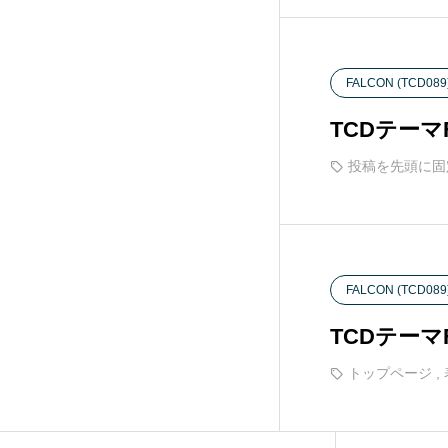
EVERY (TCD075)
32
FALCON (TCD089
FAKE (TCD074)
18
TCDテー
GLAMOUR (TCD073)
22
投稿を先頭に固
NOEL (TCD072)
25
MIKADO (TCD071)
11
FALCON (TCD089
NUMERO (TCD070)
8
TCDテー
トップページ
,
TOKI (TCD069)
11
ROCK (TCD068)
5