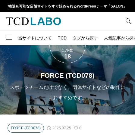
物販も可能な店舗サイトをすぐ始められるWordPressテーマ「SALON」
当サイトについて
TCD
タグから探す
人気記事から探
記事数
TCD LABOとは
WordPressテーマ比較
18
13
1カラム
retinaディスプレイ
TCDテーマ一覧
人気ランキング
20
Google Map
SEO
FORCE (TCD078)
6
Gutenberg
SNS
ファイルの編集方法
アップデート情報
スポーツチームだけでなく、団体サイトなどの制作に
14
h1
SNSアイコン
もおすすめです。
よくあるご質問
TCDクラシックエディタ
17
iframe
ラグイン
21
meta description
Webフォント
2025.07.25
FORCE (TCD078)
0
39
meta title
Welcart