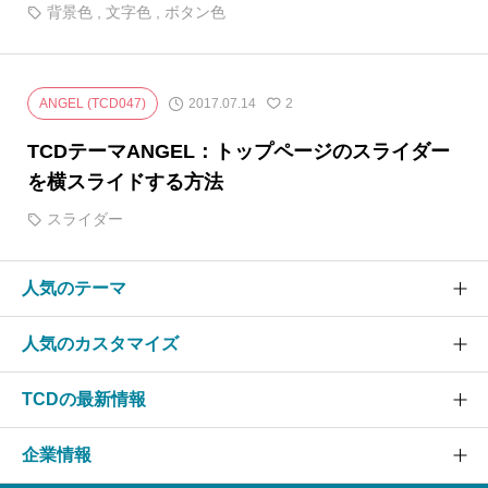
背景色
,
文字色
,
ボタン色
2017.07.14
ANGEL (TCD047)
2
TCDテーマANGEL：トップページのスライダー
を横スライドする方法
スライダー
人気のテーマ
人気のカスタマイズ
SOLARIS
CURE
TCDの最新情報
グローバルメニュー
EVERY
スライダー
企業情報
NANO
TCDニュース
ヘッダー