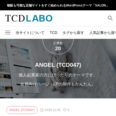
物販も可能な店舗サイトをすぐ始められるWordPressテーマ「SALON」
当サイトについて
TCD
タグから探す
人気記事から探
記事数
TCD LABOとは
WordPressテーマ比較
20
13
1カラム
retinaディスプレイ
TCDテーマ一覧
人気ランキング
20
Google Map
SEO
ANGEL (TCD047)
6
Gutenberg
SNS
ファイルの編集方法
アップデート情報
個人起業家の方にぴったりのテーマです。
14
h1
SNSアイコン
会員向けページ・LPの制作もかんたん。
よくあるご質問
TCDクラシックエディタ
17
iframe
ラグイン
21
meta description
Webフォント
2025.11.06
ANGEL (TCD047)
0
39
meta title
Welcart