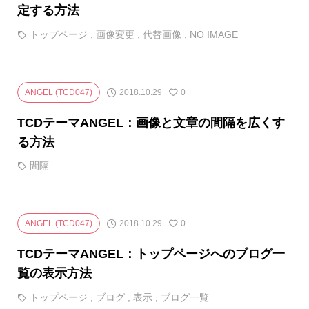
定する方法
トップページ
,
画像変更
,
代替画像
,
NO IMAGE
2018.10.29
ANGEL (TCD047)
0
TCDテーマANGEL：画像と文章の間隔を広くす
る方法
間隔
2018.10.29
ANGEL (TCD047)
0
TCDテーマANGEL：トップページへのブログ一
覧の表示方法
トップページ
,
ブログ
,
表示
,
ブログ一覧