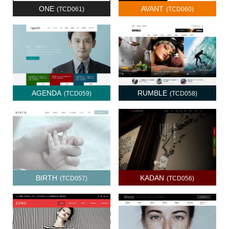
ONE
AVANT
(TCD061)
(TCD060)
AGENDA
RUMBLE
(TCD059)
(TCD058)
BIRTH
KADAN
(TCD057)
(TCD056)