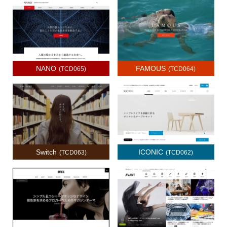
NANO
FAMOUS
(TCD065)
(TCD064)
Switch
ICONIC
(TCD063)
(TCD062)