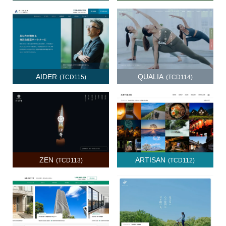
AIDER
QUALIA
(TCD115)
(TCD114)
ZEN
ARTISAN
(TCD113)
(TCD112)