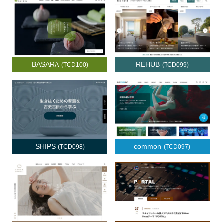
BASARA
REHUB
(TCD100)
(TCD099)
SHIPS
common
(TCD098)
(TCD097)