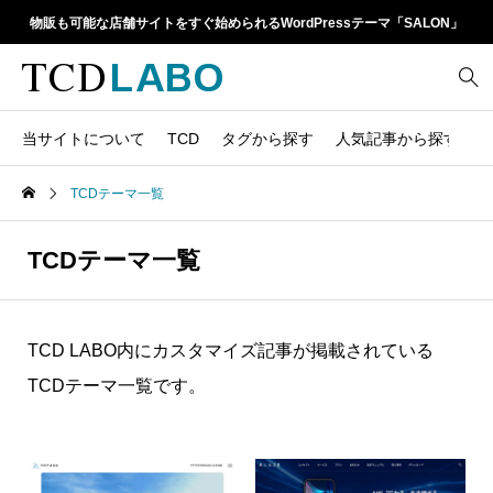
物販も可能な店舗サイトをすぐ始められるWordPressテーマ「SALON」
当サイトについて
TCD
タグから探す
人気記事から探す
TCD LABOとは
WordPressテーマ比較
TCDテーマ一覧
13
1カラム
retinaディスプレイ
TCDテーマ一覧
人気ランキング
20
Google Map
SEO
TCDテーマ一覧
6
Gutenberg
SNS
ファイルの編集方法
アップデート情報
14
h1
SNSアイコン
TCD LABO内にカスタマイズ記事が掲載されている
よくあるご質問
TCDクラシックエディタ
17
iframe
TCDテーマ一覧です。
ラグイン
21
meta description
Webフォント
39
meta title
Welcart