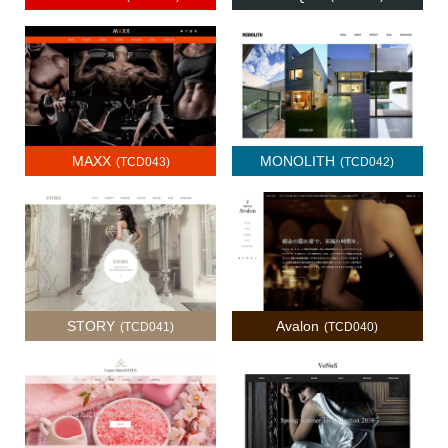
MAXX
MONOLITH
(TCD043)
(TCD042)
STORY
Avalon
(TCD041)
(TCD040)