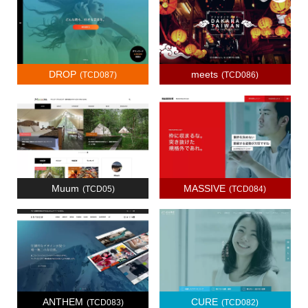
DROP
meets
(TCD087)
(TCD086)
Muum
MASSIVE
(TCD05)
(TCD084)
ANTHEM
CURE
(TCD083)
(TCD082)