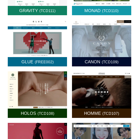
GRAVITY
MONAD
(TCD111)
(TCD110)
GLUE
CANON
(FREE002)
(TCD109)
HOLOS
HOMME
(TCD108)
(TCD107)