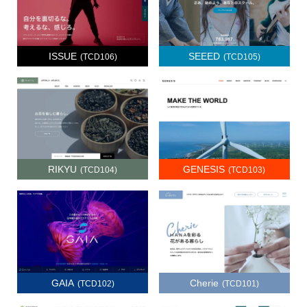
ISSUE
SEEED
(TCD106)
(TCD105)
RIKYU
GENESIS
(TCD104)
(TCD103)
GAIA
Cherie
(TCD102)
(TCD101)