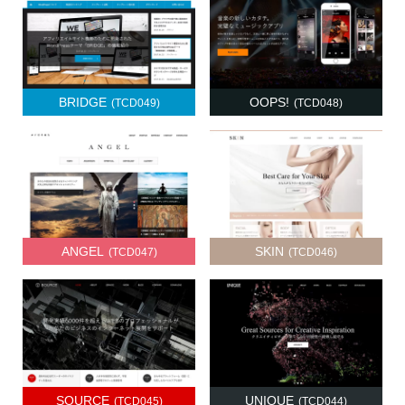
BRIDGE
OOPS!
(TCD049)
(TCD048)
ANGEL
SKIN
(TCD047)
(TCD046)
SOURCE
UNIQUE
(TCD045)
(TCD044)