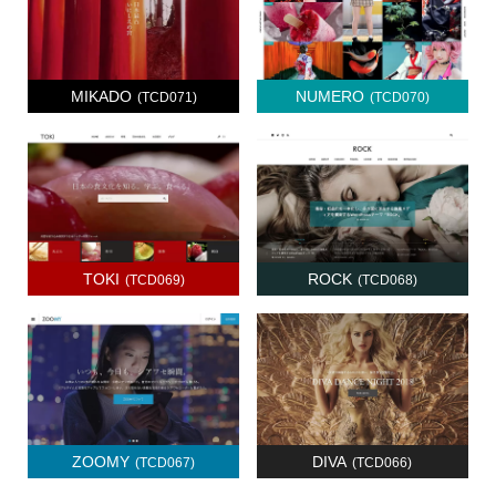
MIKADO
NUMERO
(TCD071)
(TCD070)
TOKI
ROCK
(TCD069)
(TCD068)
ZOOMY
DIVA
(TCD067)
(TCD066)