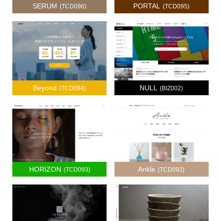
SERUM
PORTAL
(TCD096)
(TCD095)
Beyond
NULL
(TCD094)
(BIZ002)
HORIZON
Ankle
(TCD093)
(TCD092)