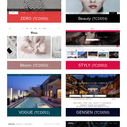
ZERO
Beauty
(TCD055)
(TCD054)
Bloom
STYLY
(TCD053)
(TCD052)
VOGUE
GENSEN
(TCD051)
(TCD050)