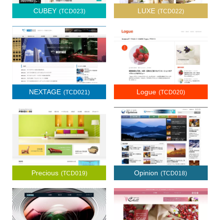
CUBEY
LUXE
(TCD023)
(TCD022)
NEXTAGE
Logue
(TCD021)
(TCD020)
Precious
Opinion
(TCD019)
(TCD018)