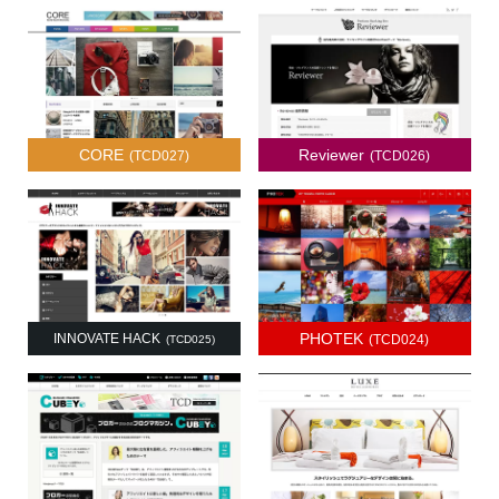
CORE
Reviewer
(TCD027)
(TCD026)
PHOTEK
INNOVATE HACK
(TCD025)
(TCD024)