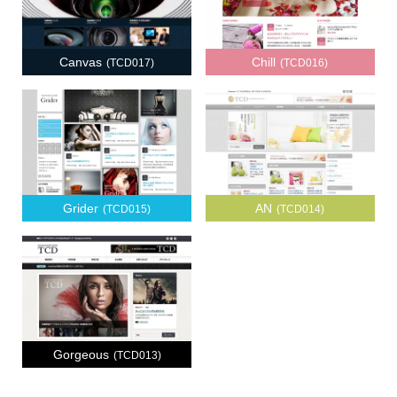
Canvas
Chill
(TCD017)
(TCD016)
Grider
AN
(TCD015)
(TCD014)
Gorgeous
(TCD013)