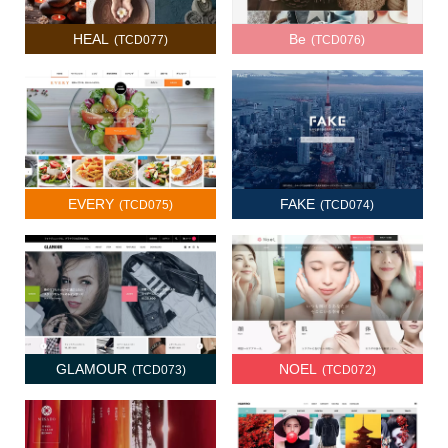
HEAL
Be
(TCD077)
(TCD076)
EVERY
FAKE
(TCD075)
(TCD074)
GLAMOUR
NOEL
(TCD073)
(TCD072)