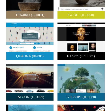
TENJIKU
CODE.
(TCD091)
(TCD090)
QUADRA
Rebirth
(BIZ001)
(FREE001)
FALCON
SOLARIS
(TCD089)
(TCD088)