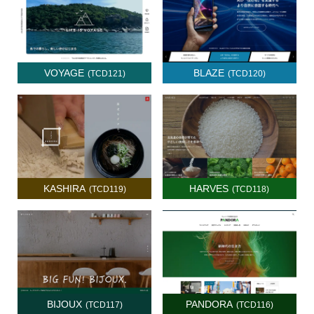
VOYAGE
BLAZE
(TCD121)
(TCD120)
KASHIRA
HARVES
(TCD119)
(TCD118)
BIJOUX
PANDORA
(TCD117)
(TCD116)