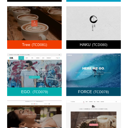
Tree
HAKU
(TCD081)
(TCD080)
EGO.
FORCE
(TCD079)
(TCD078)