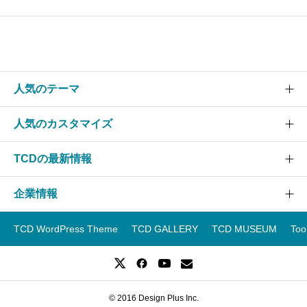
人気のテーマ
人気のカスタマイズ
SOLARIS
CURE
TCDの最新情報
グローバルメニュー
EVERY
スライダー
企業情報
NANO
TCDニュース
ヘッダー
GENSEN
アップデート情報
TCD WordPress Theme
TCD GALLERY
TCD MUSEUM
Too
フッター
運営会社
OOPS!
WordPressテーマランキング
スマホ
事業紹介
WordPressテーマ一覧
レイアウト
企業ブログ
WordPressテーマ比較
© 2016 Design Plus Inc.
採用情報