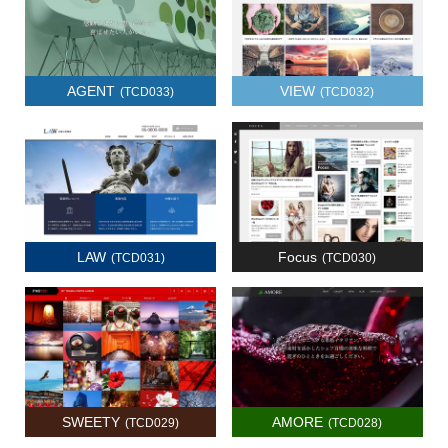
AGENT
VIEW
(TCD033)
(TCD032)
LAW
Focus
(TCD031)
(TCD030)
SWEETY
AMORE
(TCD029)
(TCD028)