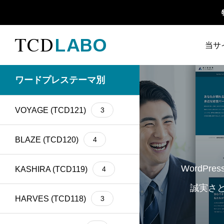
当サ
TCD 
ワードプレステーマ別
1カラム
13
retinaディスプレイ
5
TCD
VOYAGE (TCD121)
3
Google Map
20
SEO
30
ファ
Gutenberg
6
SNS
15
BLAZE (TCD120)
4
h1
14
SNSアイコン
2
WordP
KASHIRA (TCD119)
4
TCDクラシックエデ
誠実さ
iframe
17
1
ィタプラグイン
HARVES (TCD118)
3
meta description
21
Webフォント
6