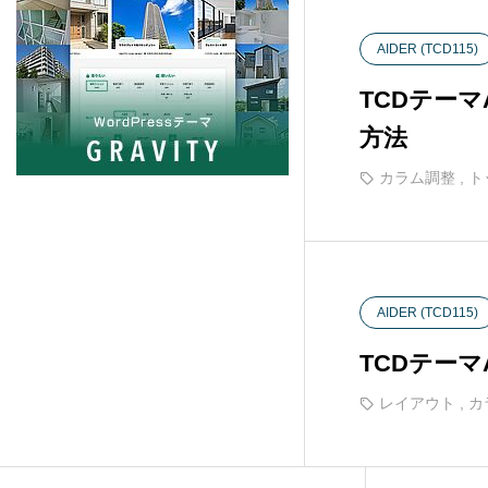
PORTAL (TCD095)
5
AIDER (TCD115)
Beyond (TCD094)
7
TCDテー
方法
NULL (BIZ002)
5
カラム調整
,
ト
HORIZON (TCD093)
8
Ankle (TCD092)
14
AIDER (TCD115)
TENJIKU (TCD091)
10
TCDテー
レイアウト
,
カ
CODE. (TCD090)
11
QUADRA (BIZ001)
9