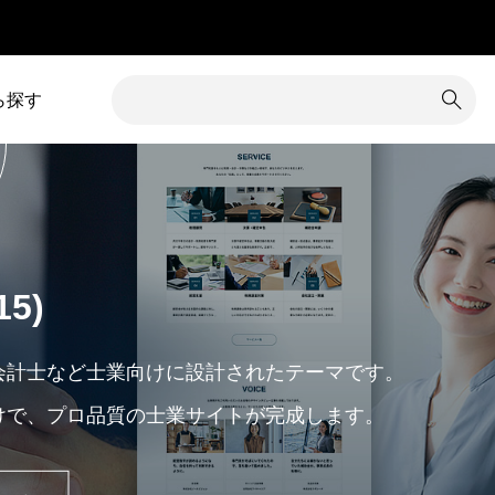
」
ら探す
1
カテゴリー除外
8
コメント
34
カラム調整
31
コンテンツ追加
15)
16
カレンダー
3
サイズ変更
7
クイックタグ
19
サイト内検索
士・会計士など士業向けに設計されたテーマです。
けで、プロ品質の士業サイトが完成します。
1
クチコミ
5
サイト名
グローバルメニュー
76
サブメニュー
4