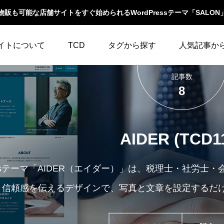
物販も可能な店舗サイトをすぐ始められるWordPressテーマ「SALON
イトについて
TCD
タグから探す
人気記事か
記事数
LABOとは
WordPressテーマ比較
WooCommerce
10
イベント一覧
8
テーマ一覧
人気ランキング
YouTube
23
ウィジェット
イルの編集方法
アップデート情報
AIDER (TCD1
アイキャッチ
86
エスケープ
よくあるご質問
アイコン
5
オーバーレイ
ressテーマ「AIDER（エイダー）」は、税理士・社労
と信頼感を伝えるデザインで、写真と文章を設定するだ
アクセス
3
カスタム投稿タイプ
カテゴリーソートボ
アニメーション
32
タン