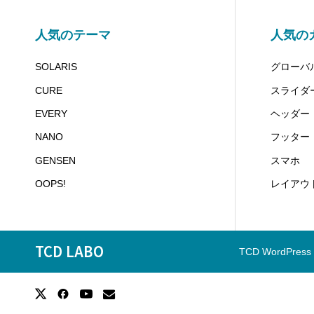
Rebirth (FREE001)
7
人気のテーマ
人気の
SOLARIS
グローバ
FALCON (TCD089)
14
CURE
スライダ
EVERY
ヘッダー
SOLARIS (TCD088)
32
NANO
フッター
DROP (TCD087)
15
GENSEN
スマホ
OOPS!
レイアウ
meets (TCD086)
17
Muum (TCD085)
11
TCD LABO
TCD WordPress
MASSIVE (TCD084)
13