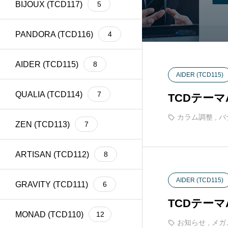
BIJOUX (TCD117)
5
meta title
39
Welcart
1
PANDORA (TCD116)
4
AIDER (TCD115)
8
AIDER (TCD115)
QUALIA (TCD114)
7
TCDテー
カラム調整
,
バ
ZEN (TCD113)
7
ARTISAN (TCD112)
8
AIDER (TCD115)
GRAVITY (TCD111)
6
TCDテー
MONAD (TCD110)
12
お知らせ
,
メガ