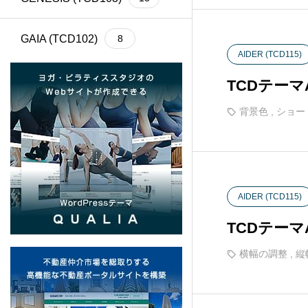
GAIA (TCD102)
8
AIDER (TCD115)
Cherie (TCD101)
4
TCDテー
背景色
,
ショー
BASARA (TCD100)
13
REHUB (TCD099)
21
AIDER (TCD115)
SHIPS (TCD098)
6
TCDテー
common (TCD097)
12
横幅の調整
,
縦
SERUM (TCD096)
13