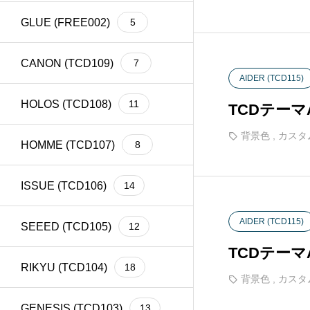
GLUE (FREE002)
5
CANON (TCD109)
7
AIDER (TCD115)
HOLOS (TCD108)
11
TCDテー
背景色
,
カスタ
HOMME (TCD107)
8
ISSUE (TCD106)
14
AIDER (TCD115)
SEEED (TCD105)
12
TCDテー
RIKYU (TCD104)
18
背景色
,
カスタ
GENESIS (TCD103)
13