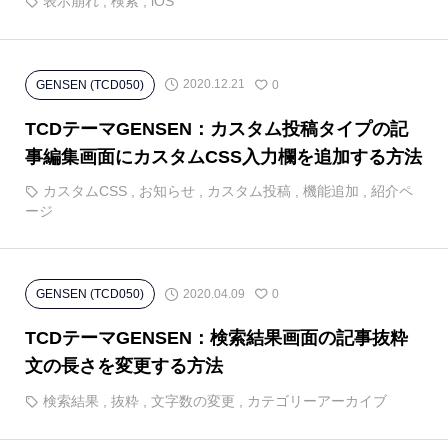
表示崩れ
,
検索
,
iOS
2020.12.21
GENSEN (TCD050)
0
TCDテーマGENSEN：カスタム投稿タイプの記
事編集画面にカスタムCSS入力欄を追加する方法
カスタムCSS
,
お知らせ
,
カスタム投稿
,
機能追加
,
紹介ペ
ージ
2020.04.09
GENSEN (TCD050)
0
TCDテーマGENSEN：検索結果画面の記事抜粋
文の長さを変更する方法
検索結果
,
抜粋
,
文字数の変更
,
カテゴリーアーカイブ