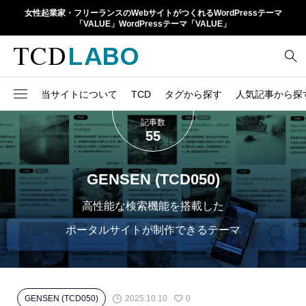
女性起業家・フリーランスのWebサイトがつくれるWordPressテーマ
「VALUE」WordPressテーマ「VALUE」
当サイトについて
TCD
タグから探す
人気記事から探
記事数
TCD LABOとは
WordPressテーマ比較
55
13
1カラム
retinaディスプレイ
TCDテーマ一覧
人気ランキング
20
Google Map
SEO
GENSEN (TCD050)
6
Gutenberg
SNS
ファイルの編集方法
アップデート情報
高性能な検索機能を搭載した
14
h1
SNSアイコン
ポータルサイトが制作できるテーマ
よくあるご質問
TCDクラシックエディタ
17
iframe
ラグイン
21
meta description
Webフォント
2025.10.10
GENSEN (TCD050)
0
39
meta title
Welcart