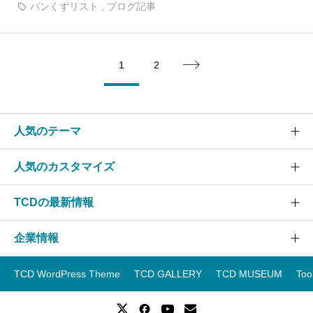
パンくずリスト
,
ブログ記事
1
2

人気のテーマ
人気のカスタマイズ
SOLARIS
CURE
TCDの最新情報
グローバルメニュー
EVERY
スライダー
企業情報
NANO
TCDニュース
ヘッダー
GENSEN
アップデート情報
TCD WordPress Theme
TCD GALLERY
TCD MUSEUM
Too
フッター
運営会社
OOPS!
WordPressテーマランキング
スマホ
事業紹介
WordPressテーマ一覧