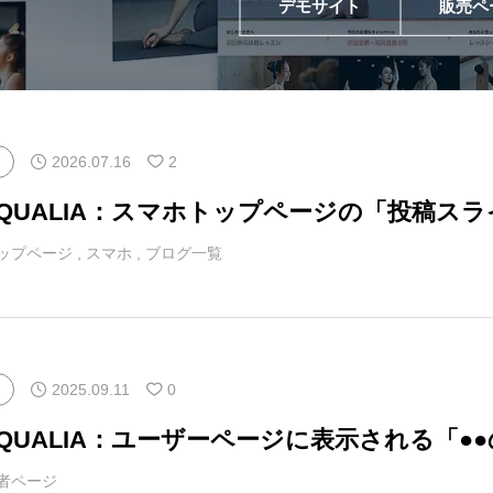
デモサイト
販売ペ
アロー
6
カテゴリー指定
2026.07.16
2
マQUALIA：スマホトップページの「投稿ス
ップページ
,
スマホ
,
ブログ一覧
2025.09.11
0
マQUALIA：ユーザーページに表示される「
者ページ