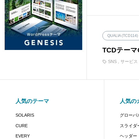
PORTAL (TCD095)
5
Beyond (TCD094)
7
QUALIA (TCD114)
NULL (BIZ002)
5
TCDテー
HORIZON (TCD093)
8
SNS
,
サービス
Ankle (TCD092)
14
TENJIKU (TCD091)
10
人気のテーマ
人気の
SOLARIS
グローバ
CODE. (TCD090)
11
CURE
スライダ
QUADRA (BIZ001)
9
EVERY
ヘッダー