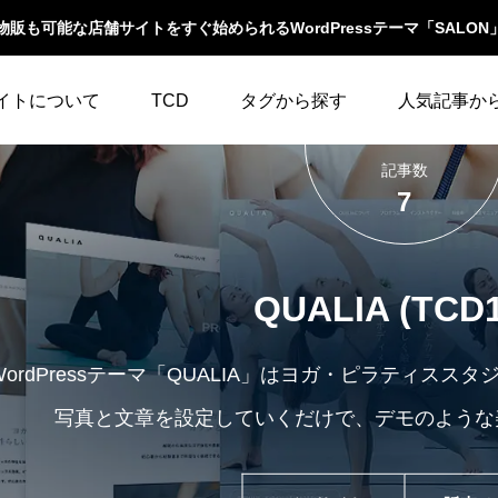
物販も可能な店舗サイトをすぐ始められるWordPressテーマ「SALON
イトについて
TCD
タグから探す
人気記事か
記事数
LABOとは
WordPressテーマ比較
WooCommerce
10
イベント一覧
7
テーマ一覧
人気ランキング
YouTube
23
ウィジェット
イルの編集方法
アップデート情報
QUALIA (TCD1
アイキャッチ
86
エスケープ
よくあるご質問
アイコン
5
オーバーレイ
WordPressテーマ「QUALIA」はヨガ・ピラティス
写真と文章を設定していくだけで、デモのような
アクセス
3
カスタム投稿タイプ
カテゴリーソートボ
アニメーション
32
タン