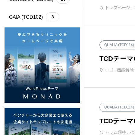
トップページ
,
GAIA (TCD102)
8
Cherie (TCD101)
4
QUALIA (TCD114)
BASARA (TCD100)
13
TCDテー
ロゴ
,
機能解除
REHUB (TCD099)
21
SHIPS (TCD098)
6
common (TCD097)
12
QUALIA (TCD114)
TCDテー
SERUM (TCD096)
13
カラム調整
,
バ