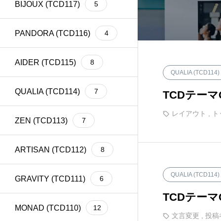
BIJOUX (TCD117)
5
meta title
39
Welcart
1
PANDORA (TCD116)
4
AIDER (TCD115)
8
QUALIA (TCD114)
QUALIA (TCD114)
7
TCDテー
レイアウト
,
ト
ZEN (TCD113)
7
ARTISAN (TCD112)
8
QUALIA (TCD114)
GRAVITY (TCD111)
6
TCDテー
MONAD (TCD110)
12
文言変更
,
投稿