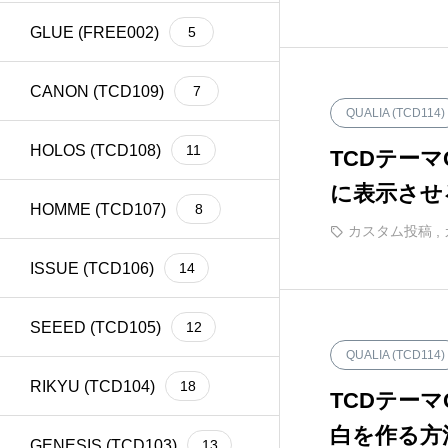
GLUE (FREE002)
5
CANON (TCD109)
7
QUALIA (TCD114)
HOLOS (TCD108)
11
TCDテー
に表示させ
HOMME (TCD107)
8
カスタム投稿
,
ISSUE (TCD106)
14
SEEED (TCD105)
12
QUALIA (TCD114)
RIKYU (TCD104)
18
TCDテー
白を作る方
GENESIS (TCD103)
13