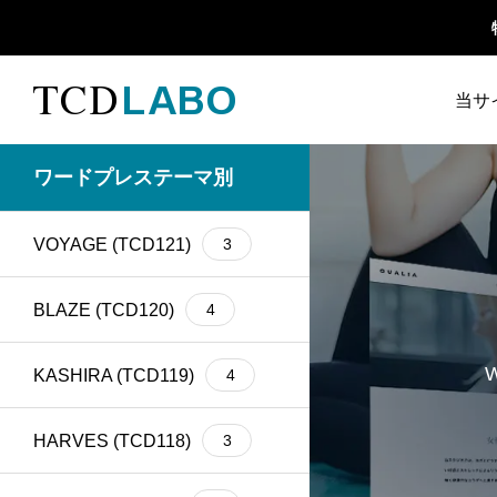
当サ
TCD 
ワードプレステーマ別
1カラム
13
retinaディスプレイ
5
TCD
VOYAGE (TCD121)
3
Google Map
20
SEO
30
ファ
Gutenberg
6
SNS
15
BLAZE (TCD120)
4
h1
14
SNSアイコン
2
KASHIRA (TCD119)
4
TCDクラシックエデ
iframe
17
1
ィタプラグイン
HARVES (TCD118)
3
meta description
21
Webフォント
6