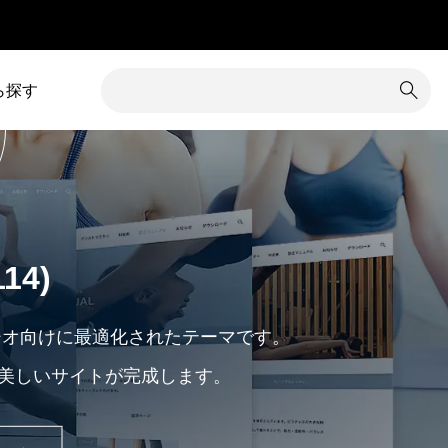
」
ら探す
1
カテゴリー除外
8
コメント
34
カラム調整
31
コンテンツ追加
14)
16
カレンダー
3
サイズ変更
7
クイックタグ
19
サイト内検索
スタジオ向けに最適化されたテーマです。
美しいサイトが完成します。
1
クチコミ
5
サイト名
グローバルメニュー
76
サブメニュー
4