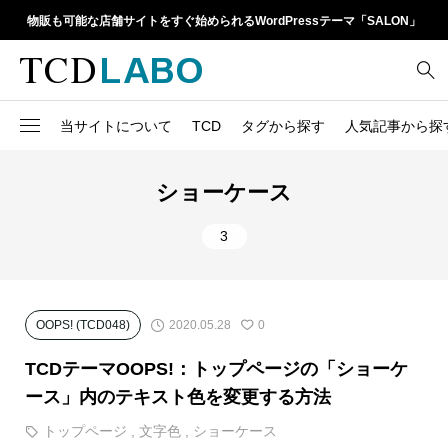
物販も可能な店舗サイトをすぐ始められるWordPressテーマ「SALON」
当サイトについて
TCD
タグから探す
人気記事から探
TCD LABOとは
WordPressテーマ比較
13
1カラム
retinaディスプレイ
ショーケース
TCDテーマ一覧
人気ランキング
20
Google Map
SEO
3
6
Gutenberg
SNS
ファイルの編集方法
アップデート情報
14
h1
SNSアイコン
よくあるご質問
2020.05.28
OOPS! (TCD048)
0
TCDクラシックエディタ
17
iframe
ラグイン
TCDテーマOOPS!：トップページの「ショーケ
21
meta description
Webフォント
ース」内のテキスト色を変更する方法
39
meta title
トップページ
,
文字色
,
ショーケース
Welcart