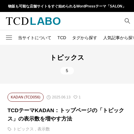
物販も可能な店舗サイトをすぐ始められるWordPressテーマ「SALON」
当サイトについて
TCD
タグから探す
人気記事から探
TCD LABOとは
WordPressテーマ比較
13
1カラム
retinaディスプレイ
トピックス
TCDテーマ一覧
人気ランキング
20
Google Map
SEO
5
6
Gutenberg
SNS
ファイルの編集方法
アップデート情報
14
h1
SNSアイコン
よくあるご質問
2025.06.13
KADAN (TCD056)
1
TCDクラシックエディタ
17
iframe
ラグイン
TCDテーマKADAN：トップページの「トピック
21
meta description
Webフォント
ス」の表示数を増やす方法
39
meta title
トピックス
,
表示数
Welcart