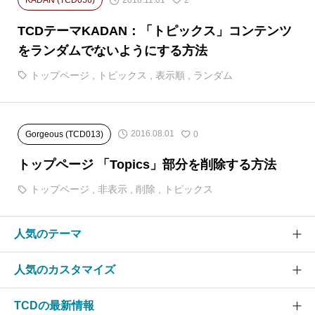
KADAN (TCD056)
2
TCDテーマKADAN：「トピックス」コンテンツ
をランダムでないようにする方法
トップページ
,
トピックス
,
表示順
,
ランダム
2016.08.01
Gorgeous (TCD013)
0
トップページ 「Topics」部分を削除する方法
トップページ
,
非表示
,
削除
,
トピックス
人気のテーマ
人気のカスタマイズ
SOLARIS
CURE
TCDの最新情報
グローバルメニュー