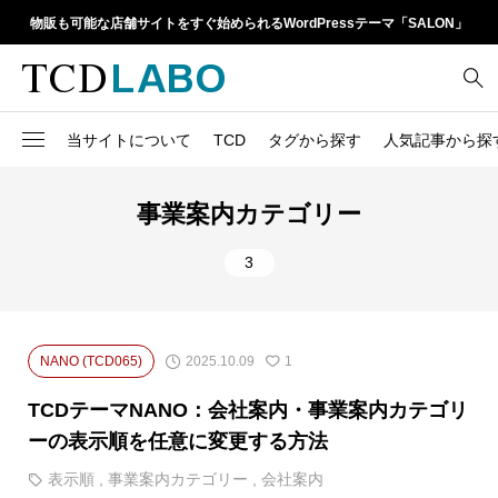
物販も可能な店舗サイトをすぐ始められるWordPressテーマ「SALON」
当サイトについて
TCD
タグから探す
人気記事から探
TCD LABOとは
WordPressテーマ比較
13
1カラム
retinaディスプレイ
事業案内カテゴリー
TCDテーマ一覧
人気ランキング
20
Google Map
SEO
3
6
Gutenberg
SNS
ファイルの編集方法
アップデート情報
14
h1
SNSアイコン
よくあるご質問
2025.10.09
NANO (TCD065)
1
TCDクラシックエディタ
17
iframe
ラグイン
TCDテーマNANO：会社案内・事業案内カテゴリ
21
meta description
Webフォント
ーの表示順を任意に変更する方法
39
meta title
表示順
,
事業案内カテゴリー
,
会社案内
Welcart