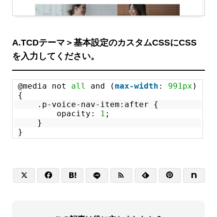
A.TCDテーマ＞基本設定のカスタムCSSにCSS
を入力してください。
@media not
all
and (
max-width
:
991px
)
{
.p-voice-nav-item:after {
opacity:
1
;
}
}





