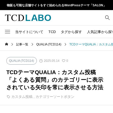
物販も可能な店舗サイトをすぐ始められるWordPressテーマ「SALON」
当サイトについて
TCD
タグから探す
人気記事から探
TCD LABOとは
WordPressテーマ比較
記事一覧
QUALIA (TCD114)
TCDテーマQUALIA：カス
13
1カラム
retinaディスプレイ
TCDテーマ一覧
人気ランキング
20
Google Map
SEO
2025.05.14
QUALIA (TCD114)
0
6
Gutenberg
SNS
ファイルの編集方法
アップデート情報
TCDテーマQUALIA：カスタム投稿
14
h1
SNSアイコン
「よくある質問」のカテゴリーに表示
よくあるご質問
されている矢印を常に表示させる方法
TCDクラシックエディタ
17
iframe
ラグイン
カスタム投稿
,
カテゴリーソートボタン
21
meta description
Webフォント
39
meta title
Welcart