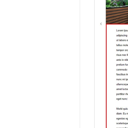
ANTHEM (TCD083)
15
CURE (TCD082)
36
Tree (TCD081)
12
HAKU (TCD080)
20
EGO. (TCD079)
25
FORCE (TCD078)
18
HEAL (TCD077)
17
Be (TCD076)
5