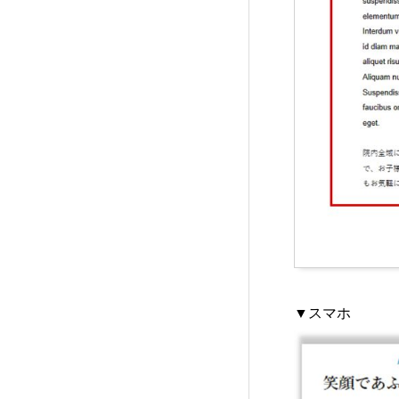
EVERY (TCD075)
32
FAKE (TCD074)
18
GLAMOUR (TCD073)
22
NOEL (TCD072)
25
MIKADO (TCD071)
11
NUMERO (TCD070)
8
▼スマホ
TOKI (TCD069)
11
ROCK (TCD068)
5