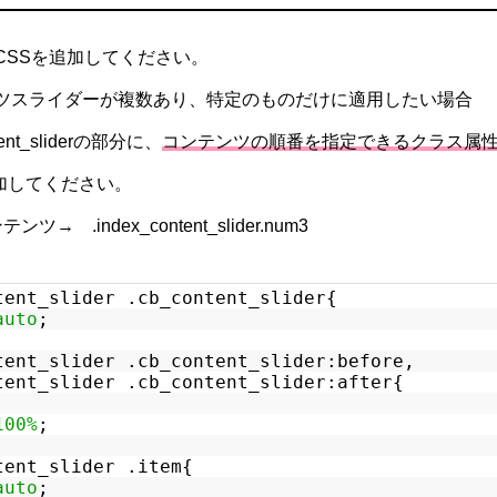
CSSを追加してください。
ツスライダーが複数あり、特定のものだけに適用したい場合
ent_slider
の部分に、
コンテンツの順番を指定できるクラス属
付加してください。
ンテンツ→
.index_content_slider.num3
tent_slider .cb_content_slider{
auto
;
tent_slider .cb_content_slider:before,
tent_slider .cb_content_slider:after{
100%
;
tent_slider .item{
auto
;