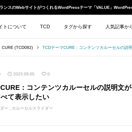
スのWebサイトがつくれるWordPressテーマ「VALUE」WordPre
イトについて
TCD
タグから探す
人気記事か
LABOとは
WordPressテーマ比較
CURE (TCD082)
WooCommerce
10
イベント一覧
テーマ一覧
人気ランキング
YouTube
23
ウィジェット
2023.09.05
0
イルの編集方法
アップデート情報
アイキャッチ
86
エスケープ
マCURE：コンテンツカルーセルの説明文
よくあるご質問
すべて表示したい
アイコン
5
オーバーレイ
ダー
,
カルーセルスライダー
アクセス
3
カスタム投稿タイプ
カテゴリーソートボ
アニメーション
32
タン