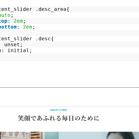
tent_slider .desc_area{
auto
;
top
:
2em
;
bottom
:
2em
;
tent_slider .desc{
: unset;
m: initial;