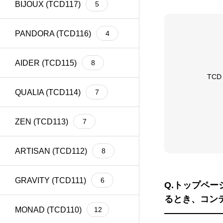
BIJOUX (TCD117)
5
meta title
39
Welcart
1
PANDORA (TCD116)
4
AIDER (TCD115)
8
TC
QUALIA (TCD114)
7
ZEN (TCD113)
7
ARTISAN (TCD112)
8
GRAVITY (TCD111)
6
Q.トップペ
るとき、コン
MONAD (TCD110)
12