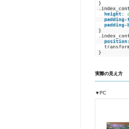
}
.index_con
Rebirth (FREE001)
7
height
:
padding-
padding-
FALCON (TCD089)
14
}
.index_con
position
transfor
SOLARIS (TCD088)
32
}
DROP (TCD087)
15
実際の見え方
meets (TCD086)
17
▼PC
Muum (TCD085)
11
MASSIVE (TCD084)
13