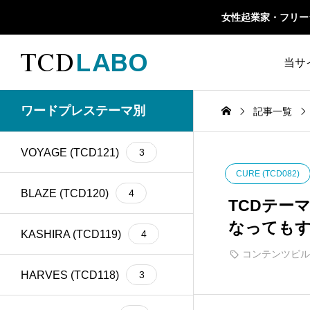
女性起業家・フリーラン
当サ
TCD 
ワードプレステーマ別
記事一覧
1カラム
13
retinaディスプレイ
5
TCD
VOYAGE (TCD121)
3
Google Map
20
SEO
30
CURE (TCD082)
ファ
Gutenberg
6
SNS
15
BLAZE (TCD120)
4
TCDテー
なっても
h1
14
SNSアイコン
2
KASHIRA (TCD119)
4
コンテンツビル
TCDクラシックエデ
iframe
17
1
ィタプラグイン
HARVES (TCD118)
3
meta description
21
Webフォント
6