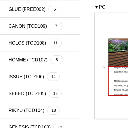
▼PC
GLUE (FREE002)
5
CANON (TCD109)
7
HOLOS (TCD108)
11
HOMME (TCD107)
8
ISSUE (TCD106)
14
SEEED (TCD105)
12
RIKYU (TCD104)
18
GENESIS (TCD103)
13