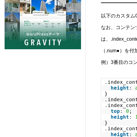
PORTAL (TCD095)
5
以下のカスタム
Beyond (TCD094)
7
なお、コンテン
は、
.index_cont
NULL (BIZ002)
5
（.num●）を
HORIZON (TCD093)
8
例）3番目のコ
Ankle (TCD092)
14
.index_con
height
:
}
TENJIKU (TCD091)
10
.index_con
.index_con
top
:
0
;
CODE. (TCD090)
11
height
:
}
.index_con
QUADRA (BIZ001)
9
height
: