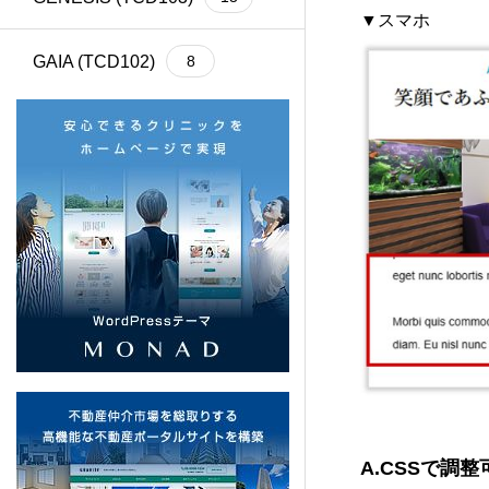
▼スマホ
GAIA (TCD102)
8
Cherie (TCD101)
4
BASARA (TCD100)
13
REHUB (TCD099)
21
SHIPS (TCD098)
6
common (TCD097)
12
SERUM (TCD096)
13
A.CSSで調