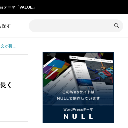
ssテーマ「VALUE」
ら探す
TCDテーマCURE：コンテンツカルーセルの説明文が長くなってもすべて表示したい
1
カテゴリー除外
8
コメント
34
カラム調整
31
コンテンツ追加
16
カレンダー
3
サイズ変更
が長く
7
クイックタグ
19
サイト内検索
1
クチコミ
5
サイト名
グローバルメニュー
76
サブメニュー
4