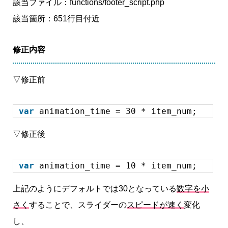
該当ファイル：functions/footer_script.php
該当箇所：651行目付近
修正内容
▽修正前
var
animation_time = 30 * item_num;
▽修正後
var
animation_time = 10 * item_num;
上記のようにデフォルトでは30となっている
数字を小
さく
することで、スライダーの
スピードが速く
変化
し、