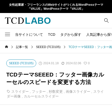
女性起業家・フリーランスのWebサイトがつくれるWordPressテーマ
「VALUE」WordPressテーマ「VALUE」
当サイトについて
TCD
タグから探す
人気記事から探
TCD LABOとは
WordPressテーマ比較
記事一覧
SEEED (TCD105)
TCDテーマSEEED：フッタ
13
1カラム
retinaディスプレイ
TCDテーマ一覧
人気ランキング
20
Google Map
SEO
2024.01.18
2024.02.06
SEEED (TCD105)
0
6
Gutenberg
SNS
ファイルの編集方法
アップデート情報
TCDテーマSEEED：フッター画像カル
14
h1
SNSアイコン
ーセルのスピードを変更する方法
よくあるご質問
TCDクラシックエディタ
17
iframe
スライダー
,
フッター
,
秒数変更
,
画像スライダー
,
スライ
ラグイン
ダー画像
,
カルーセルスライダー
21
meta description
Webフォント
39
meta title
Welcart