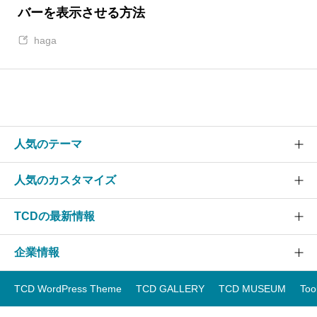
バーを表示させる方法
haga
人気のテーマ
人気のカスタマイズ
SOLARIS
CURE
TCDの最新情報
グローバルメニュー
EVERY
スライダー
企業情報
NANO
TCDニュース
ヘッダー
GENSEN
アップデート情報
TCD WordPress Theme
TCD GALLERY
TCD MUSEUM
Too
フッター
運営会社
OOPS!
WordPressテーマランキング
スマホ
事業紹介