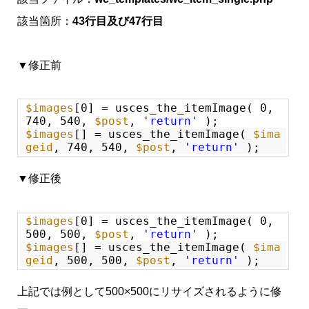
該当箇所：
43行目及び47行目
▼修正前
$images
[0] = usces_the_itemImage( 0,
740, 540,
$post
,
'return'
);
$images
[] = usces_the_itemImage(
$ima
geid
, 740, 540,
$post
,
'return'
);
▼修正後
$images
[0] = usces_the_itemImage( 0,
500, 500,
$post
,
'return'
);
$images
[] = usces_the_itemImage(
$ima
geid
, 500, 500,
$post
,
'return'
);
上記では例として500×500にリサイズされるように修