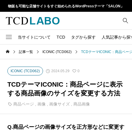
物販も可能な店舗サイトをすぐ始められるWordPressテーマ「SALON」
当サイトについて
TCD
タグから探す
人気記事から探
TCD LABOとは
WordPressテーマ比較
記事一覧
ICONIC (TCD062)
TCDテーマICONIC：商品
13
1カラム
retinaディスプレイ
TCDテーマ一覧
人気ランキング
20
Google Map
SEO
2024.05.29
ICONIC (TCD062)
0
6
Gutenberg
SNS
ファイルの編集方法
アップデート情報
TCDテーマICONIC：商品ページに表示
14
h1
SNSアイコン
する商品画像のサイズを変更する方法
よくあるご質問
TCDクラシックエディタ
17
iframe
商品ページ
,
画像
,
画像サイズ
,
商品画像
ラグイン
21
meta description
Webフォント
39
meta title
Q.商品ページの画像サイズを正方形などに変更す
Welcart