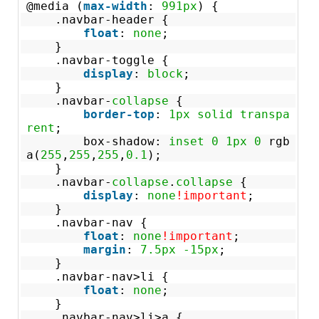
@media (
max-width
:
991px
) {
.navbar-header {
float
:
none
;
}
.navbar-toggle {
display
:
block
;
}
.navbar-
collapse
{
border-top
:
1px
solid
transpa
rent
;
box-shadow:
inset
0
1px
0
rgb
a(
255
,
255
,
255
,
0.1
);
}
.navbar-
collapse
.
collapse
{
display
:
none
!important
;
}
.navbar-nav {
float
:
none
!important
;
margin
:
7.5px
-15px
;
}
.navbar-nav>li {
float
:
none
;
}
.navbar-nav>li>a {