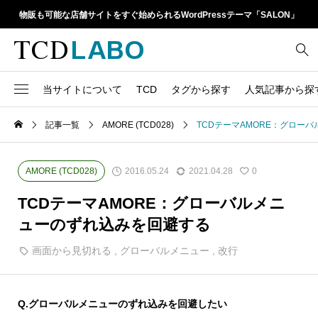
物販も可能な店舗サイトをすぐ始められるWordPressテーマ「SALON」
当サイトについて
TCD
タグから探す
人気記事から探
TCD LABOとは
WordPressテーマ比較
記事一覧
AMORE (TCD028)
TCDテーマAMORE：グロー
13
1カラム
retinaディスプレイ
TCDテーマ一覧
人気ランキング
20
Google Map
SEO
2016.05.24
2021.04.28
AMORE (TCD028)
0
6
Gutenberg
SNS
ファイルの編集方法
アップデート情報
TCDテーマAMORE：グローバルメニ
14
h1
SNSアイコン
ューのずれ込みを回避する
よくあるご質問
TCDクラシックエディタ
17
iframe
画面から見切れる
,
グローバルメニュー
,
改行
ラグイン
21
meta description
Webフォント
39
meta title
Q.グローバルメニューのずれ込みを回避したい
Welcart