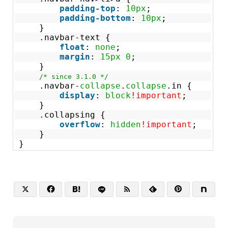
padding-top
:
10px
;
padding-bottom
:
10px
;
}
.navbar-text {
float
:
none
;
margin
:
15px
0
;
}
/* since 3.1.0 */
.navbar-
collapse
.
collapse
.in {
display
:
block
!important
;
}
.collapsing {
overflow
:
hidden
!important
;
}
}





