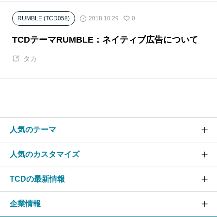
2018.10.29
RUMBLE (TCD058)
0
TCDテーマRUMBLE：ネイティブ広告について
タカ
人気のテーマ
人気のカスタマイズ
SOLARIS
CURE
TCDの最新情報
グローバルメニュー
EVERY
スライダー
企業情報
NANO
TCDニュース
ヘッダー