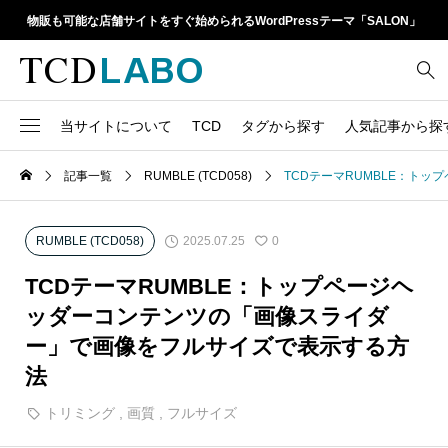
物販も可能な店舗サイトをすぐ始められるWordPressテーマ「SALON」
当サイトについて
TCD
タグから探す
人気記事から探
TCD LABOとは
WordPressテーマ比較
記事一覧
RUMBLE (TCD058)
TCDテーマRUMBLE：ト
13
1カラム
retinaディスプレイ
TCDテーマ一覧
人気ランキング
20
Google Map
SEO
2025.07.25
RUMBLE (TCD058)
0
6
Gutenberg
SNS
ファイルの編集方法
アップデート情報
TCDテーマRUMBLE：トップページヘ
14
h1
SNSアイコン
ッダーコンテンツの「画像スライダ
よくあるご質問
ー」で画像をフルサイズで表示する方
TCDクラシックエディタ
17
iframe
ラグイン
法
21
meta description
Webフォント
トリミング
,
画質
,
フルサイズ
39
meta title
Welcart