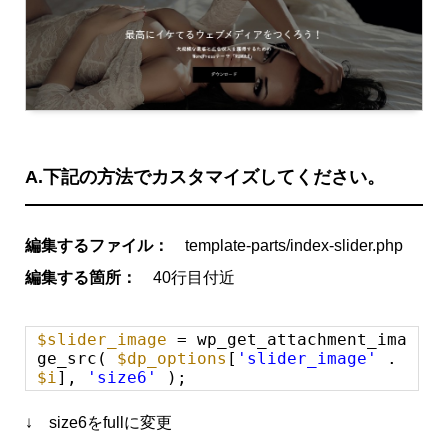
A.下記の方法でカスタマイズしてください。
編集するファイル：
template-parts/index-slider.php
編集する箇所：
40行目付近
$slider_image
= wp_get_attachment_ima
ge_src(
$dp_options
[
'slider_image'
.
$i
],
'size6'
);
↓ size6をfullに変更