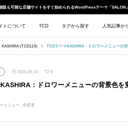
物販も可能な店舗サイトをすぐ始められるWordPressテーマ「SALON
イトについて
TCD
タグから探す
人気記事か
LABOとは
WordPressテーマ比較
KASHIRA (TCD119)
WooCommerce
10
イベント一覧
テーマ一覧
人気ランキング
YouTube
23
ウィジェット
2025.09.19
0
)
イルの編集方法
アップデート情報
アイキャッチ
86
エスケープ
マKASHIRA：ドロワーメニューの背景色を
よくあるご質問
アイコン
5
オーバーレイ
ーメニュー
,
色変更
アクセス
3
カスタム投稿タイプ
カテゴリーソートボ
アニメーション
32
タン