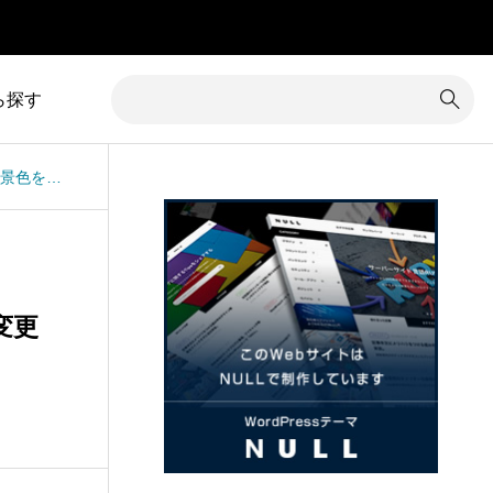
」
ら探す
TCDテーマKASHIRA：ドロワーメニューの背景色を変更する方法
1
カテゴリー除外
8
コメント
34
カラム調整
31
コンテンツ追加
16
カレンダー
3
サイズ変更
変更
7
クイックタグ
19
サイト内検索
1
クチコミ
5
サイト名
グローバルメニュー
76
サブメニュー
4