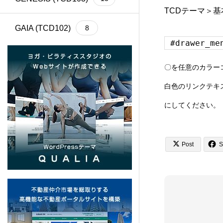
TCDテーマ＞
GAIA (TCD102)
8
#drawer_me
Cherie (TCD101)
4
〇を任意のカラー
白色のリンクテキ
BASARA (TCD100)
13
にしてください。
REHUB (TCD099)
21


Post
S
SHIPS (TCD098)
6
common (TCD097)
12
SERUM (TCD096)
13