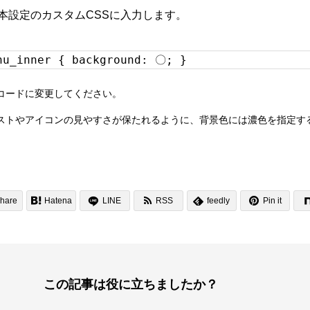
基本設定のカスタムCSSに入力します。
nu_inner { background: 〇; }
コードに変更してください。
ストやアイコンの見やすさが保たれるように、背景色には濃色を指定す


hare

Hatena
LINE
RSS
feedly
Pin it

この記事は役に立ちましたか？