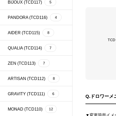
BIJOUX (TCD117)
5
meta title
39
Welcart
1
PANDORA (TCD116)
4
AIDER (TCD115)
8
TC
QUALIA (TCD114)
7
ZEN (TCD113)
7
ARTISAN (TCD112)
8
GRAVITY (TCD111)
6
Q.ドロワー
MONAD (TCD110)
12
▼変更箇所イメ