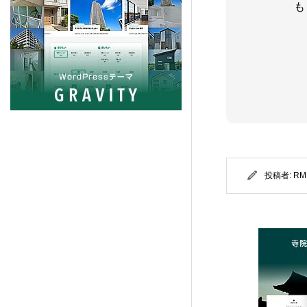
も
PORTAL (TCD095)
5
Beyond (TCD094)
7
NULL (BIZ002)
5
HORIZON (TCD093)
8
Ankle (TCD092)
投稿者:
RM
14
TENJIKU (TCD091)
10
CODE. (TCD090)
11
QUADRA (BIZ001)
9