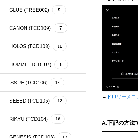
GLUE (FREE002)
5
CANON (TCD109)
7
HOLOS (TCD108)
11
HOMME (TCD107)
8
ISSUE (TCD106)
14
→
ドロワーメニ
SEEED (TCD105)
12
RIKYU (TCD104)
18
A.下記の方
GENESIS (TCD103)
13