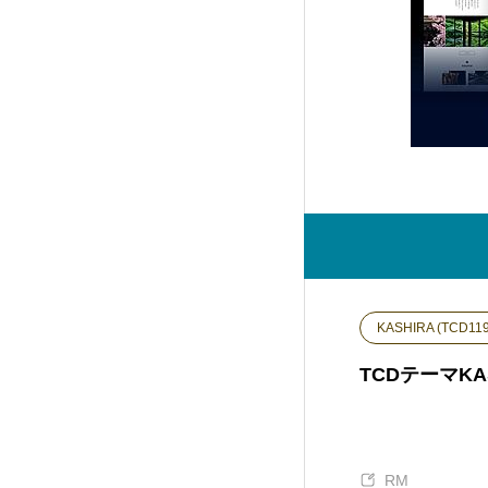
Rebirth (FREE001)
7
FALCON (TCD089)
14
SOLARIS (TCD088)
32
DROP (TCD087)
15
meets (TCD086)
17
KASHIRA (TCD119
Muum (TCD085)
11
TCDテーマK
MASSIVE (TCD084)
13
RM