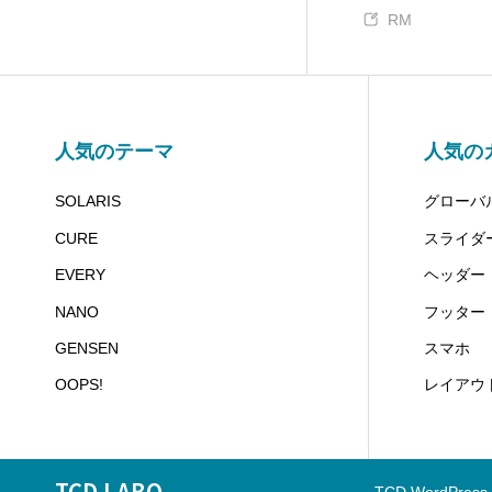
RM
EVERY (TCD075)
32
FAKE (TCD074)
18
人気のテーマ
人気の
GLAMOUR (TCD073)
22
SOLARIS
グローバ
NOEL (TCD072)
25
CURE
スライダ
EVERY
ヘッダー
MIKADO (TCD071)
11
NANO
フッター
GENSEN
スマホ
NUMERO (TCD070)
8
OOPS!
レイアウ
TOKI (TCD069)
11
TCD LABO
ROCK (TCD068)
5
TCD WordPress