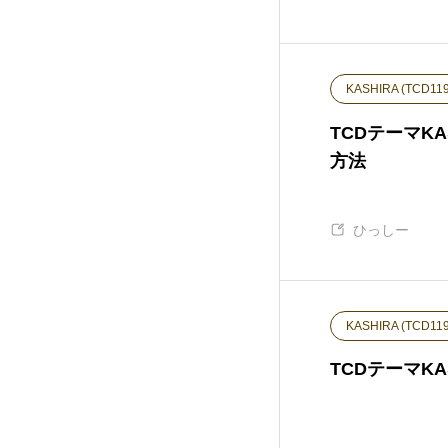
ANTHEM (TCD083)
15
CURE (TCD082)
36
KASHIRA (TCD119
Tree (TCD081)
12
TCDテーマK
方法
HAKU (TCD080)
20
ひっしー
EGO. (TCD079)
25
FORCE (TCD078)
18
KASHIRA (TCD119
HEAL (TCD077)
17
TCDテーマK
Be (TCD076)
5