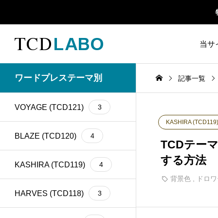
当サ
TCD 
ワードプレステーマ別
記事一覧
1カラム
13
retinaディスプレイ
5
TCD
VOYAGE (TCD121)
3
Google Map
20
SEO
30
KASHIRA (TCD119
ファ
Gutenberg
6
SNS
15
BLAZE (TCD120)
4
TCDテー
する方法
h1
14
SNSアイコン
2
KASHIRA (TCD119)
4
背景色
,
ドロワ
TCDクラシックエデ
iframe
17
1
ィタプラグイン
HARVES (TCD118)
3
meta description
21
Webフォント
6