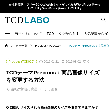
女性起業家・フリーランスのWebサイトがつくれるWordPressテーマ
「VALUE」WordPressテーマ「VALUE」
当サイトについて
TCD
タグから探す
人気記事から探
TCD LABOとは
WordPressテーマ比較
記事一覧
Precious (TCD019)
TCDテーマPrecious：商
13
1カラム
retinaディスプレイ
TCDテーマ一覧
人気ランキング
20
Google Map
SEO
2016.01.21
2019.08.02
Precious (TCD019)
0
6
Gutenberg
SNS
ファイルの編集方法
アップデート情報
TCDテーマPrecious：商品画像サイズ
14
h1
SNSアイコン
を変更する方法
よくあるご質問
TCDクラシックエディタ
17
iframe
縦幅の調整
,
商品ページ
,
画像
ラグイン
21
meta description
Webフォント
39
meta title
Q.
自動リサイズされる商品画像のサイズを変更できますか？
Welcart