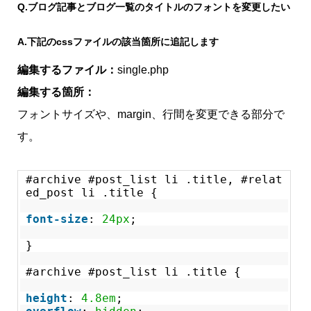
Q.
ブログ記事とブログ一覧のタイトルのフォントを変更したい
A.
下記のcssファイルの該当箇所に追記します
編集するファイル：
single.php
編集する箇所：
フォントサイズや、margin、行間を変更できる部分で
す。
#archive #post_list li .title, #relat
ed_post li .title {
font-size
:
24px
;
}
#archive #post_list li .title {
height
:
4.8em
;