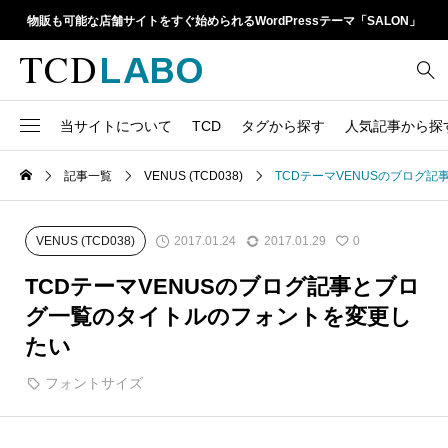
物販も可能な店舗サイトをすぐ始められるWordPressテーマ「SALON」
当サイトについて
TCD
タグから探す
人気記事から探
TCD LABOとは
WordPressテーマ比較
記事一覧
VENUS (TCD038)
TCDテーマVENUSのブログ
13
1カラム
retinaディスプレイ
TCDテーマ一覧
人気ランキング
20
Google Map
SEO
2017.01.24
2017.01.29
VENUS (TCD038)
0
6
Gutenberg
SNS
ファイルの編集方法
アップデート情報
TCDテーマVENUSのブログ記事とブロ
14
h1
SNSアイコン
グ一覧のタイトルのフォントを変更し
よくあるご質問
たい
TCDクラシックエディタ
17
iframe
ラグイン
フォントサイズ
21
meta description
Webフォント
39
meta title
Welcart