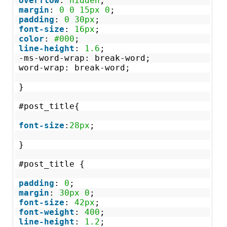
overflow
:
hidden
;
margin
:
0
0
15px
0
;
padding
:
0
30px
;
font-size
:
16px
;
color
:
#000
;
line-height
:
1.6
;
-ms-word-wrap: break-word;
word-wrap: break-word;
}
#post_title{
font-size
:
28px
;
}
#post_title {
padding
:
0
;
margin
:
30px
0
;
font-size
:
42px
;
font-weight
:
400
;
line-height
:
1.2
;