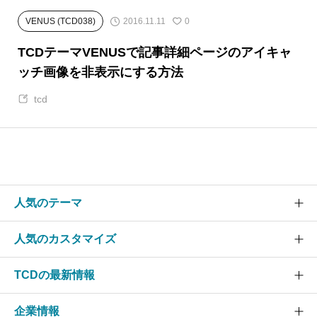
2016.11.11
VENUS (TCD038)
0
TCDテーマVENUSで記事詳細ページのアイキャ
ッチ画像を非表示にする方法
tcd
人気のテーマ
人気のカスタマイズ
SOLARIS
CURE
TCDの最新情報
グローバルメニュー
EVERY
スライダー
企業情報
NANO
TCDニュース