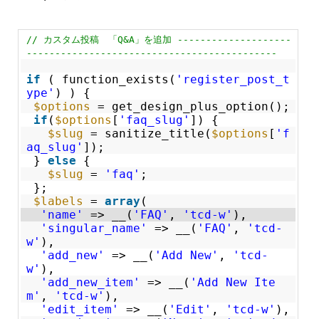
// カスタム投稿 「Q&A」を追加 --------------------
--------------------------------------------
if
( function_exists(
'register_post_t
ype'
) ) {
$options
= get_design_plus_option();
if
(
$options
[
'faq_slug'
]) {
$slug
= sanitize_title(
$options
[
'f
aq_slug'
]);
}
else
{
$slug
=
'faq'
;
};
$labels
=
array
(
'name'
=> __(
'FAQ'
,
'tcd-w'
),
'singular_name'
=> __(
'FAQ'
,
'tcd-
w'
),
'add_new'
=> __(
'Add New'
,
'tcd-
w'
),
'add_new_item'
=> __(
'Add New Ite
m'
,
'tcd-w'
),
'edit_item'
=> __(
'Edit'
,
'tcd-w'
),