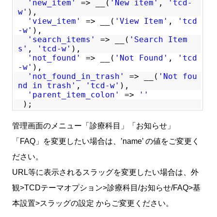
'new_item'
=> __(
'New item'
,
'tcd-
w'
),
'view_item'
=> __(
'View Item'
,
'tcd
-w'
),
'search_items'
=> __(
'Search Item
s'
,
'tcd-w'
),
'not_found'
=> __(
'Not Found'
,
'tcd
-w'
),
'not_found_in_trash'
=> __(
'Not fou
nd in trash'
,
'tcd-w'
),
'parent_item_colon'
=>
''
);
管理画面のメニュー「診療科目」「お知らせ」
「FAQ」を変更したい場合は、’name’ の値をご変更く
ださい。
URL等に表示されるスラッグを変更したい場合は、外
観>TCDテーマオプション>診療科目/お知らせ/FAQ>基
本設置>スラッグの設定 からご変更ください。