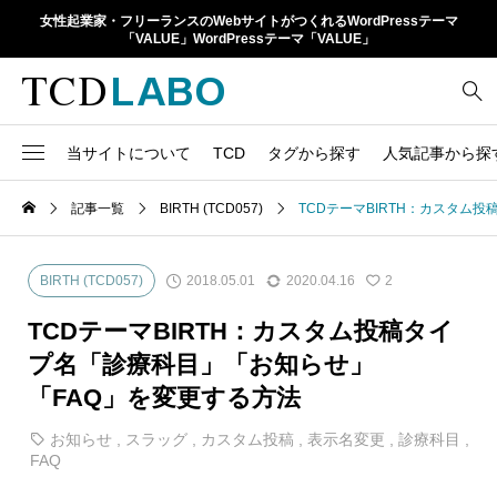
女性起業家・フリーランスのWebサイトがつくれるWordPressテーマ
「VALUE」WordPressテーマ「VALUE」
当サイトについて
TCD
タグから探す
人気記事から探
TCD LABOとは
WordPressテーマ比較
記事一覧
BIRTH (TCD057)
TCDテーマBIRTH：カスタム
13
1カラム
retinaディスプレイ
TCDテーマ一覧
人気ランキング
20
Google Map
SEO
2018.05.01
2020.04.16
BIRTH (TCD057)
2
6
Gutenberg
SNS
ファイルの編集方法
アップデート情報
TCDテーマBIRTH：カスタム投稿タイ
14
h1
SNSアイコン
プ名「診療科目」「お知らせ」
よくあるご質問
「FAQ」を変更する方法
TCDクラシックエディタ
17
iframe
ラグイン
お知らせ
,
スラッグ
,
カスタム投稿
,
表示名変更
,
診療科目
,
21
meta description
Webフォント
FAQ
39
meta title
Welcart