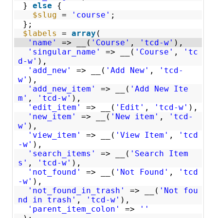
}
else
{
$slug
=
'course'
;
};
$labels
=
array
(
'name'
=> __(
'Course'
,
'tcd-w'
),
'singular_name'
=> __(
'Course'
,
'tc
d-w'
),
'add_new'
=> __(
'Add New'
,
'tcd-
w'
),
'add_new_item'
=> __(
'Add New Ite
m'
,
'tcd-w'
),
'edit_item'
=> __(
'Edit'
,
'tcd-w'
),
'new_item'
=> __(
'New item'
,
'tcd-
w'
),
'view_item'
=> __(
'View Item'
,
'tcd
-w'
),
'search_items'
=> __(
'Search Item
s'
,
'tcd-w'
),
'not_found'
=> __(
'Not Found'
,
'tcd
-w'
),
'not_found_in_trash'
=> __(
'Not fou
nd in trash'
,
'tcd-w'
),
'parent_item_colon'
=>
''