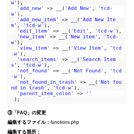
w'
),
'add_new'
=> __(
'Add New'
,
'tcd-
w'
),
'add_new_item'
=> __(
'Add New Ite
m'
,
'tcd-w'
),
'edit_item'
=> __(
'Edit'
,
'tcd-w'
),
'new_item'
=> __(
'New item'
,
'tcd-
w'
),
'view_item'
=> __(
'View Item'
,
'tcd
-w'
),
'search_items'
=> __(
'Search Item
s'
,
'tcd-w'
),
'not_found'
=> __(
'Not Found'
,
'tcd
-w'
),
'not_found_in_trash'
=> __(
'Not fou
nd in trash'
,
'tcd-w'
),
'parent_item_colon'
=>
''
);
③「FAQ」の変更
編集するファイル：
functions.php
編集する箇所：