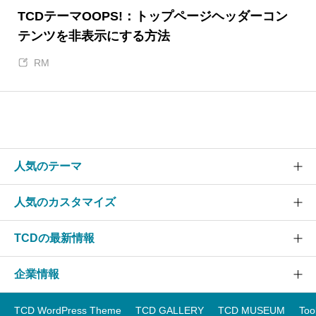
TCDテーマOOPS!：トップページヘッダーコン
テンツを非表示にする方法
RM
人気のテーマ
人気のカスタマイズ
SOLARIS
CURE
TCDの最新情報
グローバルメニュー
EVERY
スライダー
企業情報
NANO
TCDニュース
ヘッダー
GENSEN
アップデート情報
TCD WordPress Theme
TCD GALLERY
TCD MUSEUM
Too
フッター
運営会社