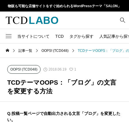
物販も可能な店舗サイトをすぐ始められるWordPressテーマ「SALON」
当サイトについて
TCD
タグから探す
人気記事から探
TCD LABOとは
WordPressテーマ比較
記事一覧
OOPS! (TCD048)
TCDテーマOOPS：「ブログ」
13
1カラム
retinaディスプレイ
TCDテーマ一覧
人気ランキング
20
Google Map
SEO
2018.06.19
OOPS! (TCD048)
1
6
Gutenberg
SNS
ファイルの編集方法
アップデート情報
TCDテーマOOPS：「ブログ」の文言
14
h1
SNSアイコン
を変更する方法
よくあるご質問
TCDクラシックエディタ
17
iframe
ラグイン
21
meta description
Q.投稿一覧ページで自動出力される文言「ブログ」を変更した
Webフォント
い。
39
meta title
Welcart