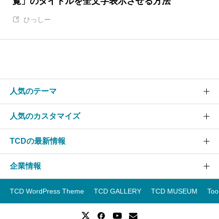
覧」のタイトルを全文字表示させる方法
ひっしー
人気のテーマ
人気のカスタマイズ
SOLARIS
CURE
TCDの最新情報
グローバルメニュー
EVERY
スライダー
企業情報
NANO
TCDニュース
ヘッダー
GENSEN
アップデート情報
TCD WordPress Theme
TCD GALLERY
TCD MUSEUM
Too
フッター
運営会社
OOPS!
WordPressテーマランキング
スマホ
事業紹介
WordPressテーマ一覧