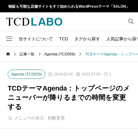
物販も可能な店舗サイトをすぐ始められるWordPressテーマ「SALON」
当サイトについて
TCD
タグから探す
人気記事から探
TCD LABOとは
WordPressテーマ比較
記事一覧
Agenda (TCD059)
TCDテーマAgenda：トッ
13
1カラム
retinaディスプレイ
TCDテーマ一覧
人気ランキング
20
Google Map
SEO
2019.02.06
2022.07.06
Agenda (TCD059)
1
6
Gutenberg
SNS
ファイルの編集方法
アップデート情報
TCDテーマAgenda：トップページのメ
14
h1
SNSアイコン
ニューバーが降りるまでの時間を変更
よくあるご質問
する
TCDクラシックエディタ
17
iframe
ラグイン
メニューの表示
,
秒数変更
21
meta description
Webフォント
39
meta title
Welcart