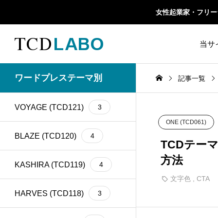
女性起業家・フリーラン
当サ
TCD 
ワードプレステーマ別
記事一覧
1カラム
13
retinaディスプレイ
5
TCD
VOYAGE (TCD121)
3
Google Map
20
SEO
30
ONE (TCD061)
ファ
Gutenberg
6
SNS
15
BLAZE (TCD120)
4
TCDテー
方法
h1
14
SNSアイコン
2
KASHIRA (TCD119)
4
文字色
,
CTA
TCDクラシックエデ
iframe
17
1
ィタプラグイン
HARVES (TCD118)
3
meta description
21
Webフォント
6