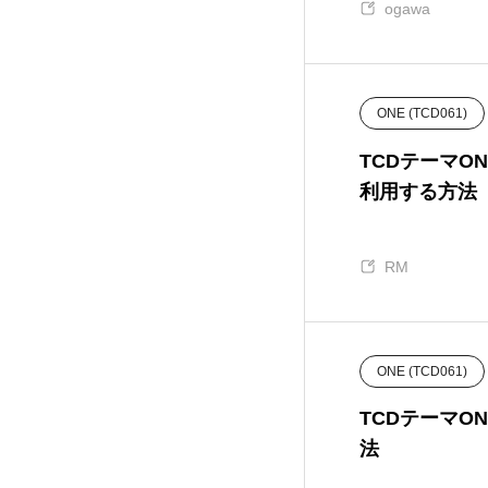
ogawa
ANTHEM (TCD083)
15
CURE (TCD082)
36
ONE (TCD061)
Tree (TCD081)
12
TCDテーマ
利用する方法
HAKU (TCD080)
20
RM
EGO. (TCD079)
25
FORCE (TCD078)
18
ONE (TCD061)
HEAL (TCD077)
17
TCDテーマ
法
Be (TCD076)
5