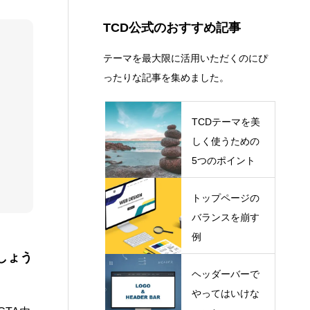
コピーライト
13
ショートコード
13
TCD公式のおすすめ記事
テーマを最大限に活用いただくのにぴ
ったりな記事を集めました。
TCDテーマを美
しく使うための
5つのポイント
トップページの
バランスを崩す
例
しょう
ヘッダーバーで
やってはいけな