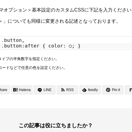
ーマオプション＞基本設定のカスタムCSSに下記を入力ください
＞」についても同様に変更される記述となっております。
 .button,
 .button:after { color: ○; }
のタイプの半角数字を指定ください。
コードなどで任意の色を設定ください。


hare

Hatena
LINE
RSS
feedly
Pin it

この記事は役に立ちましたか？