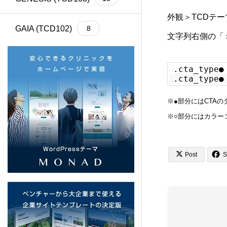
外観＞TCDテ
GAIA (TCD102)
8
文字列右側の「
Cherie (TCD101)
4
.cta_type●
.cta_type●
BASARA (TCD100)
13
※●部分にはCTA
※○部分にはカラー
REHUB (TCD099)
21
SHIPS (TCD098)
6


Post
S
common (TCD097)
12
SERUM (TCD096)
13