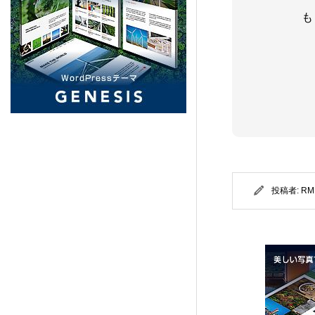
PORTAL (TCD095)
5
も
Beyond (TCD094)
7
NULL (BIZ002)
5
HORIZON (TCD093)
8
Ankle (TCD092)
14
投稿者:
RM
TENJIKU (TCD091)
10
CODE. (TCD090)
11
QUADRA (BIZ001)
9