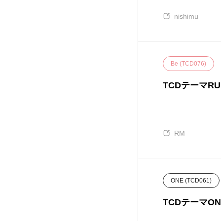
nishimu
EVERY (TCD075)
32
FAKE (TCD074)
18
Be (TCD076)
GLAMOUR (TCD073)
22
TCDテーマR
NOEL (TCD072)
25
MIKADO (TCD071)
11
RM
NUMERO (TCD070)
8
ONE (TCD061)
TOKI (TCD069)
11
TCDテーマO
ROCK (TCD068)
5