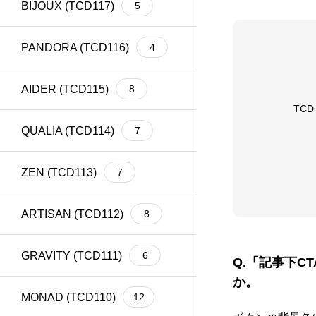
BIJOUX (TCD117)
5
meta title
39
Welcart
1
PANDORA (TCD116)
4
AIDER (TCD115)
8
TC
QUALIA (TCD114)
7
ZEN (TCD113)
7
ARTISAN (TCD112)
8
GRAVITY (TCD111)
6
Q.
「記事下C
か。
MONAD (TCD110)
12