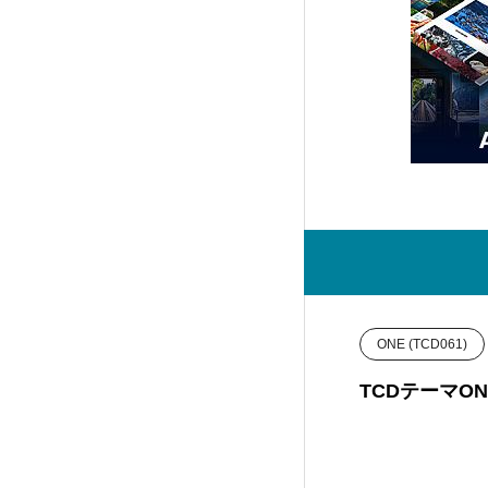
Rebirth (FREE001)
7
FALCON (TCD089)
14
SOLARIS (TCD088)
32
DROP (TCD087)
15
meets (TCD086)
17
ONE (TCD061)
Muum (TCD085)
11
TCDテーマ
MASSIVE (TCD084)
13