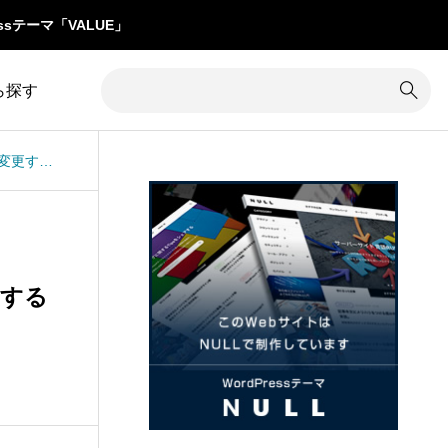
ssテーマ「VALUE」
ら探す
TCDテーマONE：記事下CTAのボタンの文字色を変更する方法
1
カテゴリー除外
8
コメント
34
カラム調整
31
コンテンツ追加
16
カレンダー
3
サイズ変更
更する
7
クイックタグ
19
サイト内検索
1
クチコミ
5
サイト名
グローバルメニュー
76
サブメニュー
4