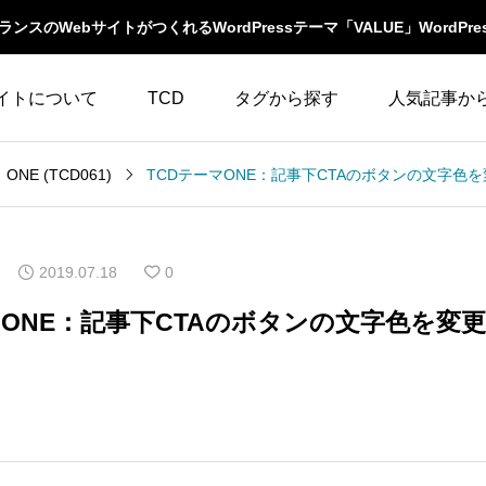
スのWebサイトがつくれるWordPressテーマ「VALUE」WordPre
イトについて
TCD
タグから探す
人気記事か
LABOとは
WordPressテーマ比較
ONE (TCD061)
WooCommerce
10
イベント一覧
テーマ一覧
人気ランキング
YouTube
23
ウィジェット
2019.07.18
0
イルの編集方法
アップデート情報
アイキャッチ
86
エスケープ
マONE：記事下CTAのボタンの文字色を変
よくあるご質問
アイコン
5
オーバーレイ
アクセス
3
カスタム投稿タイプ
カテゴリーソートボ
アニメーション
32
タン