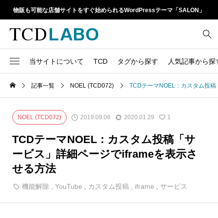
物販も可能な店舗サイトをすぐ始められるWordPressテーマ「SALON」
当サイトについて
TCD
タグから探す
人気記事から探
TCD LABOとは
WordPressテーマ比較
記事一覧
NOEL (TCD072)
TCDテーマNOEL：カスタム投稿
13
1カラム
retinaディスプレイ
TCDテーマ一覧
人気ランキング
20
Google Map
SEO
2019.09.06
2020.01.29
NOEL (TCD072)
1
6
Gutenberg
SNS
ファイルの編集方法
アップデート情報
TCDテーマNOEL：カスタム投稿「サ
14
h1
SNSアイコン
ービス」詳細ページでiframeを表示さ
よくあるご質問
せる方法
TCDクラシックエディタ
17
iframe
ラグイン
機能解除
,
YouTube
,
カスタム投稿
,
iframe
,
サービス
21
meta description
Webフォント
39
meta title
Welcart