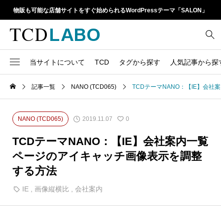
物販も可能な店舗サイトをすぐ始められるWordPressテーマ「SALON」
当サイトについて
TCD
タグから探す
人気記事から探
TCD LABOとは
WordPressテーマ比較
記事一覧
NANO (TCD065)
TCDテーマNANO：【IE】会
13
1カラム
retinaディスプレイ
TCDテーマ一覧
人気ランキング
20
Google Map
SEO
2019.11.07
NANO (TCD065)
0
6
Gutenberg
SNS
ファイルの編集方法
アップデート情報
TCDテーマNANO：【IE】会社案内一覧
14
h1
SNSアイコン
ページのアイキャッチ画像表示を調整
よくあるご質問
する方法
TCDクラシックエディタ
17
iframe
ラグイン
IE
,
画像縦横比
,
会社案内
21
meta description
Webフォント
39
meta title
Welcart