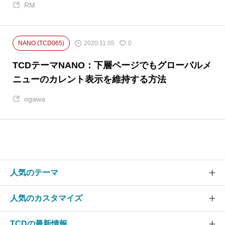
RM
2020.11.05
NANO (TCD065)
0
TCDテーマNANO：下層ページでもグローバルメ
ニューのカレント表示を維持する方法
ogawa
人気のテーマ
人気のカスタマイズ
SOLARIS
CURE
TCDの最新情報