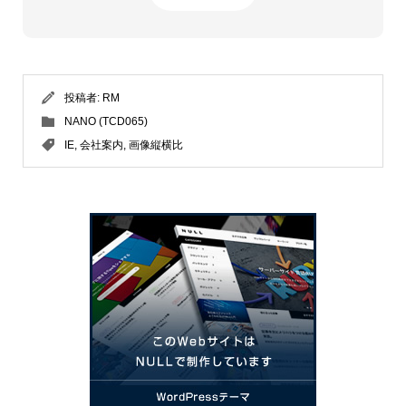
投稿者:
RM
NANO (TCD065)
IE
,
会社案内
,
画像縦横比