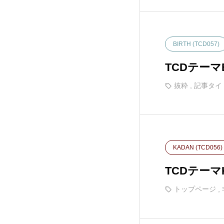
Rebirth (FREE001)
7
BIRTH (TCD057)
FALCON (TCD089)
14
TCDテー
SOLARIS (TCD088)
32
抜粋
,
記事タイ
DROP (TCD087)
15
meets (TCD086)
17
KADAN (TCD056)
TCDテー
Muum (TCD085)
11
トップページ
,
MASSIVE (TCD084)
13