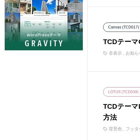
PORTAL (TCD095)
5
Beyond (TCD094)
7
Canvas (TCD017)
TCDテー
NULL (BIZ002)
5
非表示
,
お知ら
HORIZON (TCD093)
8
Ankle (TCD092)
14
LOTUS (TCD039)
TENJIKU (TCD091)
10
TCDテー
方法
CODE. (TCD090)
11
背景色
,
フッタ
QUADRA (BIZ001)
9