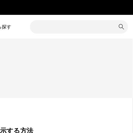
」
ら探す
1
カテゴリー除外
8
コメント
34
カラム調整
31
コンテンツ追加
16
カレンダー
3
サイズ変更
7
クイックタグ
19
サイト内検索
1
クチコミ
5
サイト名
グローバルメニュー
76
サブメニュー
4
表示する方法