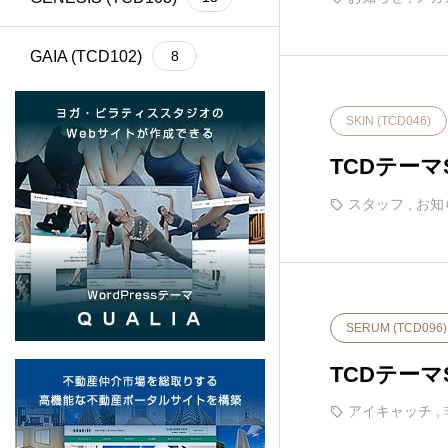
GAIA (TCD102)
8
Cherie (TCD101)
4
SKIN (TCD046)
TCDテー
BASARA (TCD100)
13
スタッフ
,
お知
REHUB (TCD099)
21
SHIPS (TCD098)
6
SERUM (TCD096)
common (TCD097)
12
TCDテー
SERUM (TCD096)
13
アイキャッチ
,