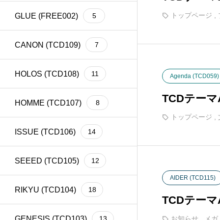
トップページ
,
GLUE (FREE002)
5
CANON (TCD109)
7
HOLOS (TCD108)
11
Agenda (TCD059)
TCDテー
HOMME (TCD107)
8
トップページ
,
ISSUE (TCD106)
14
SEEED (TCD105)
12
AIDER (TCD115)
RIKYU (TCD104)
18
TCDテー
GENESIS (TCD103)
13
お知らせ
,
メガ