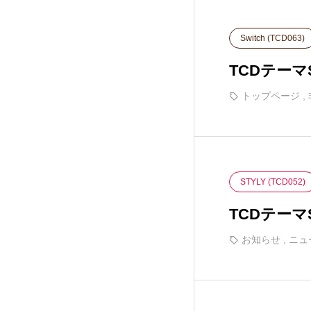
EVERY (TCD075)
32
Switch (TCD063)
FAKE (TCD074)
18
TCDテー
トップページ
,
GLAMOUR (TCD073)
22
NOEL (TCD072)
25
STYLY (TCD052)
MIKADO (TCD071)
11
TCDテー
NUMERO (TCD070)
8
お知らせ
,
ニュ
TOKI (TCD069)
11
ROCK (TCD068)
5