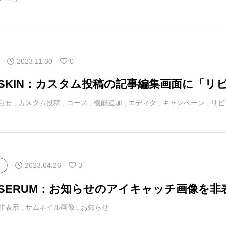
2023.11.30
0
マSKIN：カスタム投稿の記事編集画面に「
らせ
,
カスタム投稿
,
コース
,
機能追加
,
エディタ
,
キャンペーン
,
リビ
2023.04.26
3
マSERUM：お知らせのアイキャッチ画像を
非表示
,
サムネイル画像
,
お知らせ