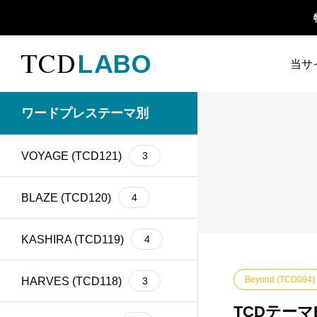
当サ
TCD 
ワードプレステーマ別
1カラム
13
retinaディスプレイ
5
TCD
VOYAGE (TCD121)
3
Google Map
20
SEO
30
ファ
Gutenberg
6
SNS
15
BLAZE (TCD120)
4
h1
14
SNSアイコン
2
KASHIRA (TCD119)
4
TCDクラシックエデ
iframe
17
1
ィタプラグイン
Beyond (TCD094)
HARVES (TCD118)
3
meta description
21
Webフォント
6
TCDテー