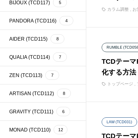
BIJOUX (TCD117)
5
meta title
39
Welcart
1
カラム調整
,
お
PANDORA (TCD116)
4
AIDER (TCD115)
8
RUMBLE (TCD058
QUALIA (TCD114)
7
TCDテー
化する方法
ZEN (TCD113)
7
トップページ
,
ARTISAN (TCD112)
8
GRAVITY (TCD111)
6
LAW (TCD031)
MONAD (TCD110)
12
TCDテー