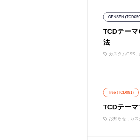
ANTHEM (TCD083)
15
GENSEN (TCD050
CURE (TCD082)
36
TCDテー
Tree (TCD081)
12
法
カスタムCSS
,
HAKU (TCD080)
20
EGO. (TCD079)
25
Tree (TCD081)
FORCE (TCD078)
18
TCDテーマ
HEAL (TCD077)
17
お知らせ
,
カス
Be (TCD076)
5