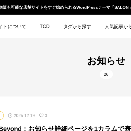
物販も可能な店舗サイトをすぐ始められるWordPressテーマ「SALON
イトについて
TCD
タグから探す
人気記事か
LABOとは
WordPressテーマ比較
WooCommerce
10
イベント一覧
お知らせ
テーマ一覧
人気ランキング
YouTube
23
ウィジェット
26
イルの編集方法
アップデート情報
アイキャッチ
86
エスケープ
よくあるご質問
アイコン
5
オーバーレイ
アクセス
3
カスタム投稿タイプ
2025.12.19
0
カテゴリーソートボ
アニメーション
32
タン
マBeyond：お知らせ詳細ページを1カラムで