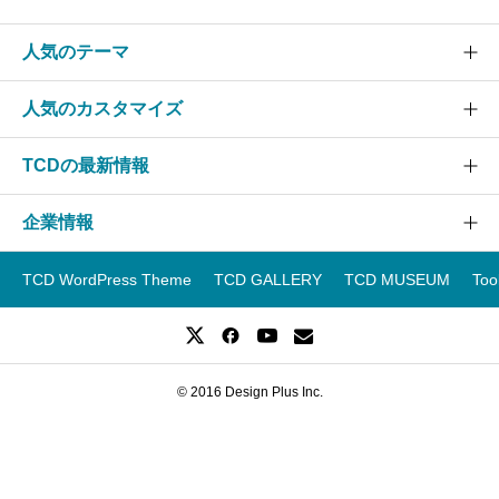
人気のテーマ
人気のカスタマイズ
SOLARIS
CURE
TCDの最新情報
グローバルメニュー
EVERY
スライダー
企業情報
NANO
TCDニュース
ヘッダー
GENSEN
アップデート情報
TCD WordPress Theme
TCD GALLERY
TCD MUSEUM
Too
フッター
運営会社
OOPS!
WordPressテーマランキング
スマホ
事業紹介
WordPressテーマ一覧
レイアウト
企業ブログ
WordPressテーマ比較
© 2016 Design Plus Inc.
採用情報
ホームページ制作会社一覧
お問い合わせ