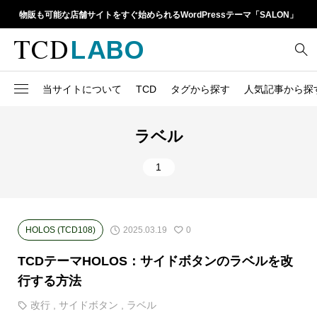
物販も可能な店舗サイトをすぐ始められるWordPressテーマ「SALON」
当サイトについて
TCD
タグから探す
人気記事から探
TCD LABOとは
WordPressテーマ比較
13
1カラム
retinaディスプレイ
ラベル
TCDテーマ一覧
人気ランキング
20
Google Map
SEO
1
6
Gutenberg
SNS
ファイルの編集方法
アップデート情報
14
h1
SNSアイコン
よくあるご質問
2025.03.19
HOLOS (TCD108)
0
TCDクラシックエディタ
17
iframe
ラグイン
TCDテーマHOLOS：サイドボタンのラベルを改
21
meta description
Webフォント
行する方法
39
meta title
改行
,
サイドボタン
,
ラベル
Welcart