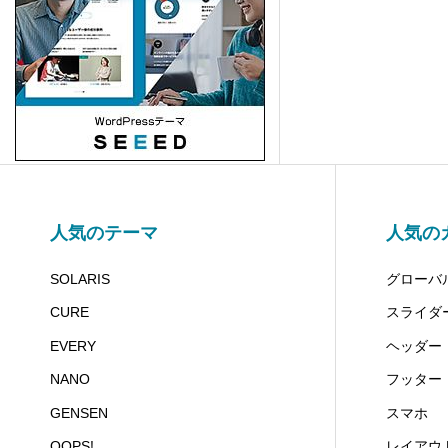
PORTAL (TCD095)
5
Beyond (TCD094)
7
NULL (BIZ002)
5
HORIZON (TCD093)
8
人気のテーマ
人気の
Ankle (TCD092)
14
SOLARIS
グローバ
CURE
スライダ
TENJIKU (TCD091)
10
EVERY
ヘッダー
CODE. (TCD090)
11
NANO
フッター
GENSEN
スマホ
QUADRA (BIZ001)
9
OOPS!
レイアウ