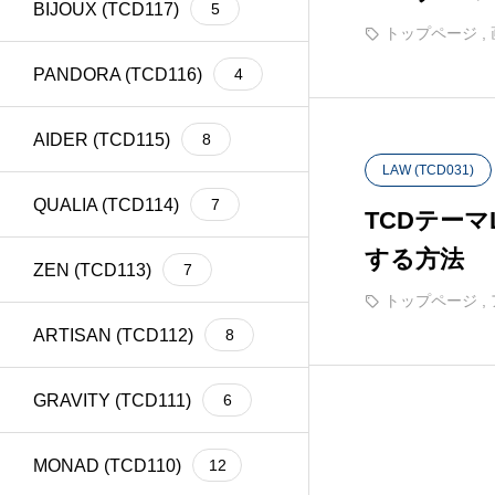
BIJOUX (TCD117)
5
meta title
39
Welcart
1
トップページ
,
PANDORA (TCD116)
4
AIDER (TCD115)
8
LAW (TCD031)
QUALIA (TCD114)
7
TCDテー
する方法
ZEN (TCD113)
7
トップページ
,
ARTISAN (TCD112)
8
GRAVITY (TCD111)
6
MONAD (TCD110)
12