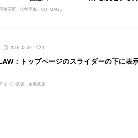
アロー
6
カテゴリー指定
画像変更
,
代替画像
,
NO IMAGE
2016.03.30
1
マLAW：トップページのスライダーの下に表
アイコン変更
,
画像変更