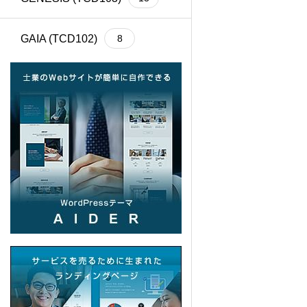
GAIA (TCD102)
8
Cherie (TCD101)
4
BASARA (TCD100)
13
REHUB (TCD099)
21
SHIPS (TCD098)
6
common (TCD097)
12
SERUM (TCD096)
13