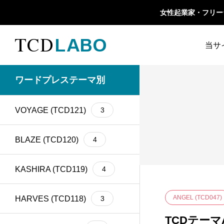
女性起業家・フリーラン
当サ
TCD 
ワードプレステーマ別
1カラム
13
retinaディスプレイ
5
TCD
VOYAGE (TCD121)
3
Google Map
20
SEO
30
ファ
Gutenberg
6
SNS
15
BLAZE (TCD120)
4
h1
14
SNSアイコン
2
KASHIRA (TCD119)
4
TCDクラシックエデ
iframe
17
1
ィタプラグイン
ANGEL (TCD047)
HARVES (TCD118)
3
meta description
21
Webフォント
6
TCDテーマ