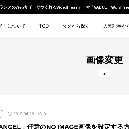
スのWebサイトがつくれるWordPressテーマ「VALUE」WordPre
イトについて
TCD
タグから探す
人気記事か
LABOとは
WordPressテーマ比較
WooCommerce
10
イベント一覧
画像変更
テーマ一覧
人気ランキング
YouTube
23
ウィジェット
2
イルの編集方法
アップデート情報
アイキャッチ
86
エスケープ
よくあるご質問
アイコン
5
オーバーレイ
アクセス
3
カスタム投稿タイプ
2019.04.29
0
カテゴリーソートボ
アニメーション
32
タン
ANGEL：任意のNO IMAGE画像を設定する