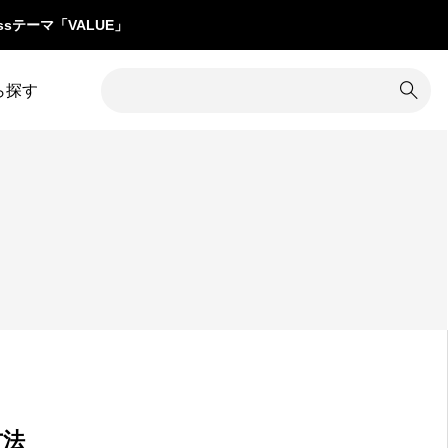
ssテーマ「VALUE」
ら探す
1
カテゴリー除外
8
コメント
34
カラム調整
31
コンテンツ追加
16
カレンダー
3
サイズ変更
7
クイックタグ
19
サイト内検索
1
クチコミ
5
サイト名
グローバルメニュー
76
サブメニュー
4
方法