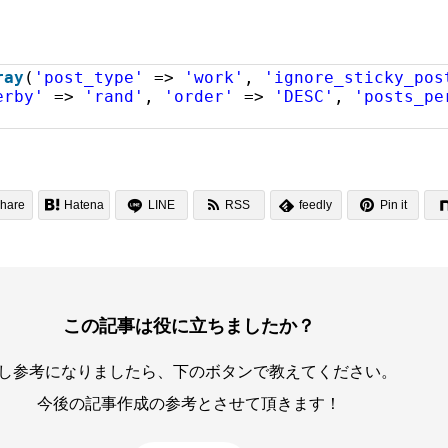
ray
(
'post_type'
=>
'work'
,
'ignore_sticky_pos
erby'
=>
'rand'
,
'order'
=>
'DESC'
,
'posts_pe
;


hare

Hatena
LINE
RSS
feedly
Pin it

この記事は役に立ちましたか？
し参考になりましたら、下のボタンで教えてください。
今後の記事作成の参考とさせて頂きます！