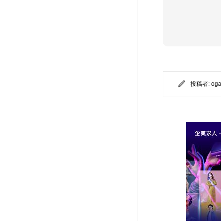
Rebirth (FREE001)
7
FALCON (TCD089)
14
SOLARIS (TCD088)
32
投稿者:
og
DROP (TCD087)
15
meets (TCD086)
17
Muum (TCD085)
11
MASSIVE (TCD084)
13