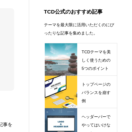
コピーライト
13
ショートコード
13
TCD公式のおすすめ記事
テーマを最大限に活用いただくのにぴ
ったりな記事を集めました。
TCDテーマを美
しく使うための
5つのポイント
トップページの
バランスを崩す
例
ヘッダーバーで
記事を
やってはいけな