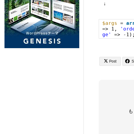
↓
PORTAL (TCD095)
5
$args
=
ar
Beyond (TCD094)
7
=> 1,
'ord
ge'
=> -1)
NULL (BIZ002)
5
HORIZON (TCD093)
8


Post
S
Ankle (TCD092)
14
TENJIKU (TCD091)
10
も
CODE. (TCD090)
11
QUADRA (BIZ001)
9