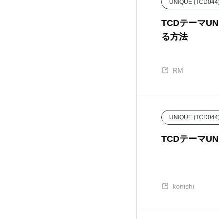
UNIQUE (TCD044
EVERY (TCD075)
32
TCDテーマU
る方法
FAKE (TCD074)
18
RM
GLAMOUR (TCD073)
22
NOEL (TCD072)
25
UNIQUE (TCD044
MIKADO (TCD071)
11
TCDテーマU
NUMERO (TCD070)
8
konishi
TOKI (TCD069)
11
ROCK (TCD068)
5