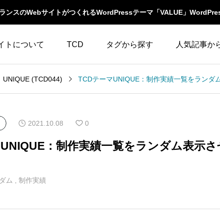
スのWebサイトがつくれるWordPressテーマ「VALUE」WordPre
イトについて
TCD
タグから探す
人気記事か
LABOとは
WordPressテーマ比較
UNIQUE (TCD044)
WooCommerce
10
イベント一覧
テーマ一覧
人気ランキング
YouTube
23
ウィジェット
2021.10.08
0
イルの編集方法
アップデート情報
アイキャッチ
86
エスケープ
マUNIQUE：制作実績一覧をランダム表示
よくあるご質問
アイコン
5
オーバーレイ
ダム
,
制作実績
アクセス
3
カスタム投稿タイプ
カテゴリーソートボ
アニメーション
32
タン