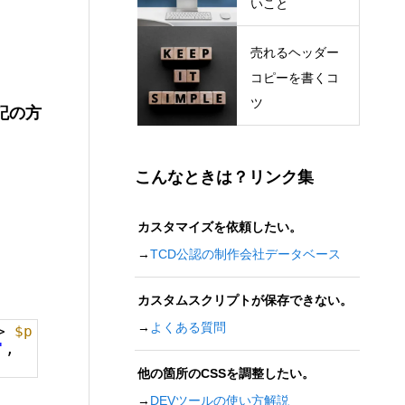
いこと
売れるヘッダー
コピーを書くコ
ツ
記の方
こんなときは？リンク集
カスタマイズを依頼したい。
→
TCD公認の制作会社データベース
カスタムスクリプトが保存できない。
→
よくある質問
=>
$p
'
,
他の箇所のCSSを調整したい。
→
DEVツールの使い方解説