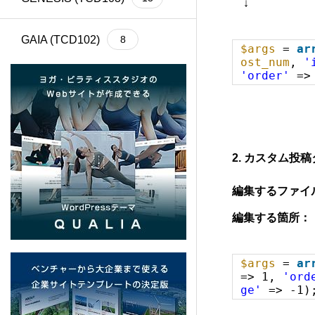
↓
GAIA (TCD102)
8
$args
=
ar
ost_num
,
'
'order'
=
Cherie (TCD101)
4
BASARA (TCD100)
13
2. カスタム
REHUB (TCD099)
21
編集するファイ
SHIPS (TCD098)
6
編集する箇所：
common (TCD097)
12
$args
=
ar
=> 1,
'ord
SERUM (TCD096)
13
ge'
=> -1)