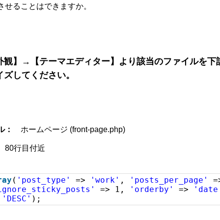
させることはできますか。
外観】→【テーマエディター】より該当のファイルを下
イズしてください。
ル：
ホームページ (front-page.php)
80行目付近
ray
(
'post_type'
=>
'work'
,
'posts_per_page'
ignore_sticky_posts'
=> 1,
'orderby'
=>
'date
>
'DESC'
);