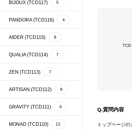
BIJOUX (TCD117)
5
meta title
39
Welcart
1
PANDORA (TCD116)
4
AIDER (TCD115)
8
TC
QUALIA (TCD114)
7
ZEN (TCD113)
7
ARTISAN (TCD112)
8
GRAVITY (TCD111)
6
Q.
質問内容
MONAD (TCD110)
12
トップページの