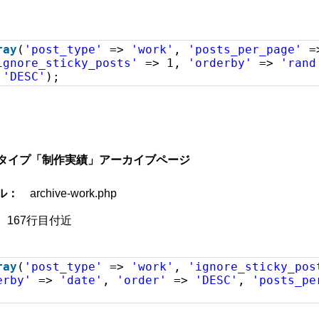
ray
(
'post_type'
=>
'work'
,
'posts_per_page'
ignore_sticky_posts'
=> 1,
'orderby'
=>
'rand
>
'DESC'
);
投稿タイプ「制作実績」アーカイブページ
ル：
archive-work.php
167行目付近
ray
(
'post_type'
=>
'work'
,
'ignore_sticky_pos
erby'
=>
'date'
,
'order'
=>
'DESC'
,
'posts_pe
;