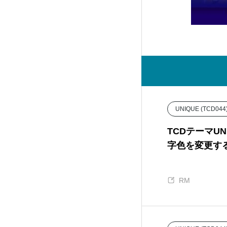
ANTHEM (TCD083)
15
CURE (TCD082)
36
Tree (TCD081)
12
HAKU (TCD080)
20
UNIQUE (TCD044
EGO. (TCD079)
25
TCDテーマU
字色を変更す
FORCE (TCD078)
18
RM
HEAL (TCD077)
17
Be (TCD076)
5