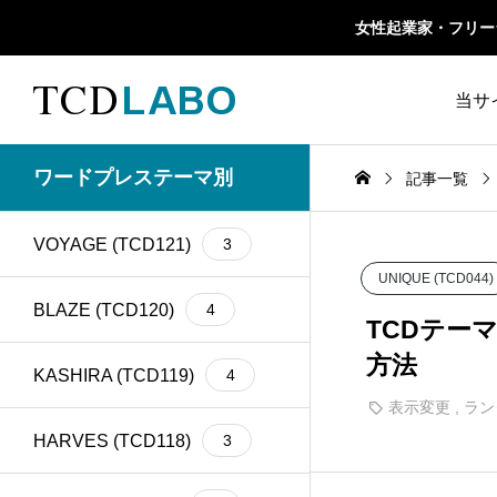
女性起業家・フリーラン
当サ
TCD 
ワードプレステーマ別
記事一覧
1カラム
13
retinaディスプレイ
5
TCD
VOYAGE (TCD121)
3
Google Map
20
SEO
30
UNIQUE (TCD044)
ファ
Gutenberg
6
SNS
15
BLAZE (TCD120)
4
TCDテー
方法
h1
14
SNSアイコン
2
KASHIRA (TCD119)
4
表示変更
,
ラン
TCDクラシックエデ
iframe
17
1
ィタプラグイン
HARVES (TCD118)
3
meta description
21
Webフォント
6