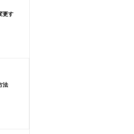
変更す
方法