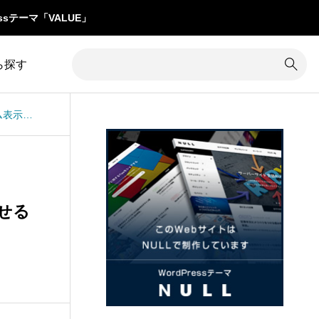
ssテーマ「VALUE」
ら探す
TCDテーマUNIQUE：制作実績一覧をランダム表示させる方法
1
カテゴリー除外
8
コメント
34
カラム調整
31
コンテンツ追加
16
カレンダー
3
サイズ変更
させる
7
クイックタグ
19
サイト内検索
1
クチコミ
5
サイト名
グローバルメニュー
76
サブメニュー
4