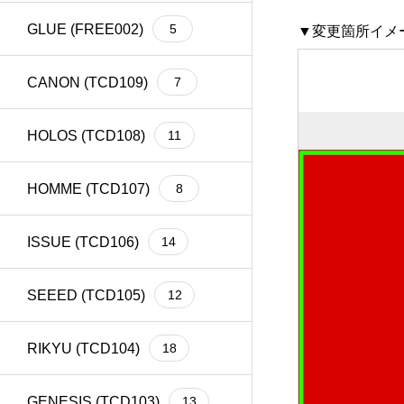
GLUE (FREE002)
5
▼変更箇所イメ
CANON (TCD109)
7
HOLOS (TCD108)
11
HOMME (TCD107)
8
ISSUE (TCD106)
14
SEEED (TCD105)
12
RIKYU (TCD104)
18
GENESIS (TCD103)
13