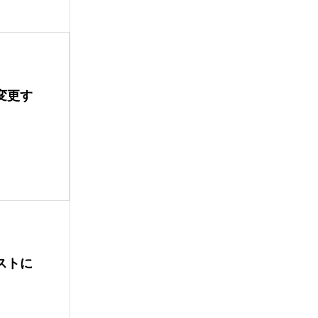
変更す
ストに