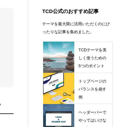
コピーライト
13
ショートコード
13
TCD公式のおすすめ記事
テーマを最大限に活用いただくのにぴ
ったりな記事を集めました。
TCDテーマを美
しく使うための
5つのポイント
トップページの
バランスを崩す
例
？
ヘッダーバーで
やってはいけな