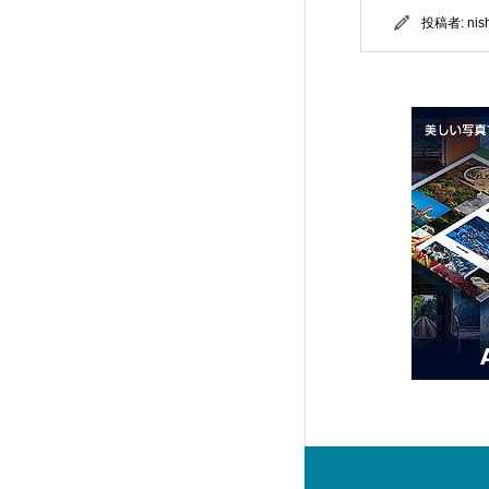
投稿者:
nis
Rebirth (FREE001)
7
FALCON (TCD089)
14
SOLARIS (TCD088)
32
DROP (TCD087)
15
meets (TCD086)
17
Muum (TCD085)
11
MASSIVE (TCD084)
13