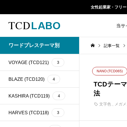
女性起業家・フリーラン
当サ
TCD 
ワードプレステーマ別
記事一覧
1カラム
13
retinaディスプレイ
5
TCD
VOYAGE (TCD121)
3
Google Map
20
SEO
30
NANO (TCD065)
ファ
Gutenberg
6
SNS
15
BLAZE (TCD120)
4
TCDテー
法
h1
14
SNSアイコン
2
KASHIRA (TCD119)
4
文字色
,
メガメ
TCDクラシックエデ
iframe
17
1
ィタプラグイン
HARVES (TCD118)
3
meta description
21
Webフォント
6