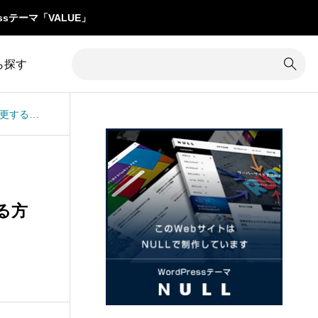
ssテーマ「VALUE」
ら探す
TCDテーマNANO：メガメニューBの文字色を変更する方法
1
カテゴリー除外
8
コメント
34
カラム調整
31
コンテンツ追加
16
カレンダー
3
サイズ変更
る方
7
クイックタグ
19
サイト内検索
1
クチコミ
5
サイト名
グローバルメニュー
76
サブメニュー
4