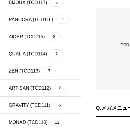
BIJOUX (TCD117)
5
meta title
39
Welcart
1
PANDORA (TCD116)
4
AIDER (TCD115)
8
TC
QUALIA (TCD114)
7
ZEN (TCD113)
7
ARTISAN (TCD112)
8
GRAVITY (TCD111)
6
Q.メガメニ
MONAD (TCD110)
12