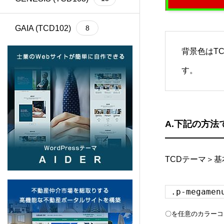
GAIA (TCD102)
8
背景色はT
Cherie (TCD101)
4
す。
BASARA (TCD100)
13
REHUB (TCD099)
21
A.下記の方
SHIPS (TCD098)
6
TCDテーマ＞
common (TCD097)
12
.p-megamen
SERUM (TCD096)
13
〇を任意のカラーコ