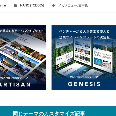
himu
NANO (TCD065)
メガメニュー
,
文字色
同じテーマのカスタマイズ記事