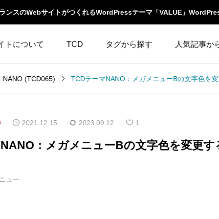
スのWebサイトがつくれるWordPressテーマ「VALUE」WordPre
イトについて
TCD
タグから探す
人気記事か
LABOとは
WordPressテーマ比較
NANO (TCD065)
WooCommerce
10
イベント一覧
テーマ一覧
人気ランキング
YouTube
23
ウィジェット
2021.12.15
2023.09.12
1
イルの編集方法
アップデート情報
アイキャッチ
86
エスケープ
マNANO：メガメニューBの文字色を変更す
よくあるご質問
アイコン
5
オーバーレイ
ニュー
アクセス
3
カスタム投稿タイプ
カテゴリーソートボ
アニメーション
32
タン