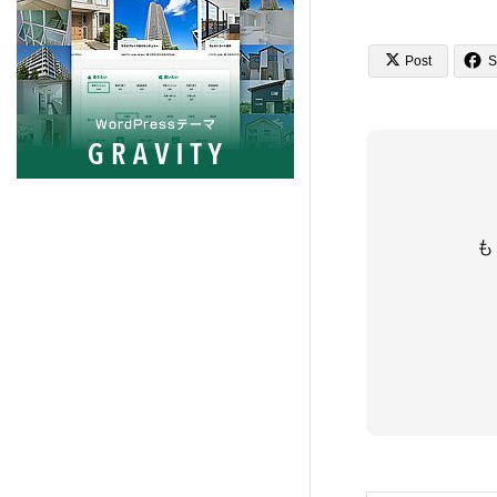
PORTAL (TCD095)
5


Post
S
Beyond (TCD094)
7
NULL (BIZ002)
5
HORIZON (TCD093)
8
も
Ankle (TCD092)
14
TENJIKU (TCD091)
10
CODE. (TCD090)
11
QUADRA (BIZ001)
9