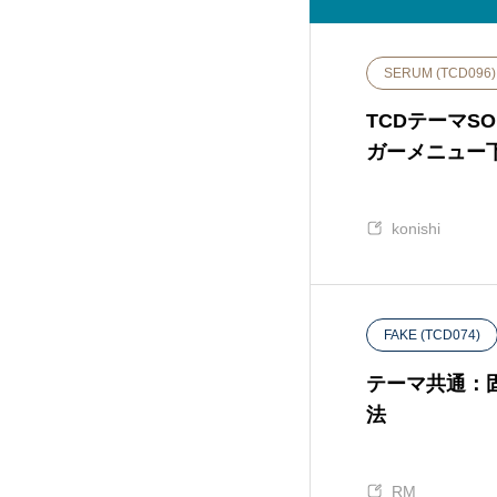
ANTHEM (TCD083)
15
SERUM (TCD096)
CURE (TCD082)
36
TCDテーマS
Tree (TCD081)
12
ガーメニュー
HAKU (TCD080)
20
konishi
EGO. (TCD079)
25
FAKE (TCD074)
FORCE (TCD078)
18
テーマ共通：
HEAL (TCD077)
17
法
Be (TCD076)
5
RM