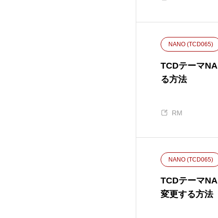
EVERY (TCD075)
32
NANO (TCD065)
FAKE (TCD074)
18
TCDテーマ
GLAMOUR (TCD073)
22
る方法
NOEL (TCD072)
25
RM
MIKADO (TCD071)
11
NUMERO (TCD070)
NANO (TCD065)
8
TCDテーマ
TOKI (TCD069)
11
変更する方法
ROCK (TCD068)
5