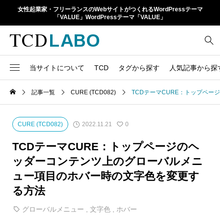
女性起業家・フリーランスのWebサイトがつくれるWordPressテーマ
「VALUE」WordPressテーマ「VALUE」
当サイトについて
TCD
タグから探す
人気記事から探
TCD LABOとは
WordPressテーマ比較
記事一覧
CURE (TCD082)
TCDテーマCURE：トップペ
13
1カラム
retinaディスプレイ
TCDテーマ一覧
人気ランキング
20
Google Map
SEO
2022.11.21
CURE (TCD082)
0
6
Gutenberg
SNS
ファイルの編集方法
アップデート情報
TCDテーマCURE：トップページのヘ
14
h1
SNSアイコン
ッダーコンテンツ上のグローバルメニ
よくあるご質問
ュー項目のホバー時の文字色を変更す
TCDクラシックエディタ
17
iframe
ラグイン
る方法
21
meta description
Webフォント
グローバルメニュー
,
文字色
,
ホバー
39
meta title
Welcart