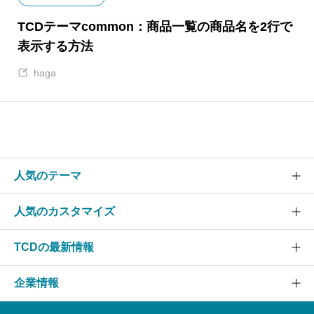
TCDテーマcommon：商品一覧の商品名を2行で
表示する方法
haga
人気のテーマ
人気のカスタマイズ
SOLARIS
CURE
TCDの最新情報
グローバルメニュー
EVERY
スライダー
企業情報
NANO
TCDニュース
ヘッダー
GENSEN
アップデート情報