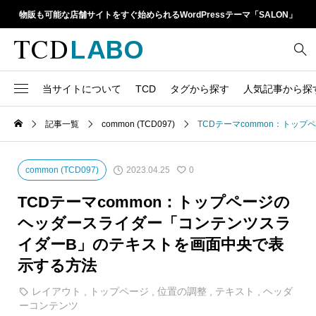
物販も可能な店舗サイトをすぐ始められるWordPressテーマ「SALON」
当サイトについて
TCD
タグから探す
人気記事から探
TCD LABOとは
WordPressテーマ比較
記事一覧
common (TCD097)
TCDテーマcommon：ト
13
1カラム
retinaディスプレイ
TCDテーマ一覧
人気ランキング
20
Google Map
SEO
2023.04.25
common (TCD097)
0
6
Gutenberg
SNS
ファイルの編集方法
アップデート情報
TCDテーマcommon：トップページの
14
h1
SNSアイコン
ヘッダースライダー「コンテンツスラ
よくあるご質問
イダーB」のテキストを画面中央で表
TCDクラシックエディタ
17
iframe
ラグイン
示する方法
21
meta description
Webフォント
レイアウト
,
トップページ
,
位置の調整
,
テキスト
,
ヘッダ
39
meta title
ーコンテンツ
Welcart