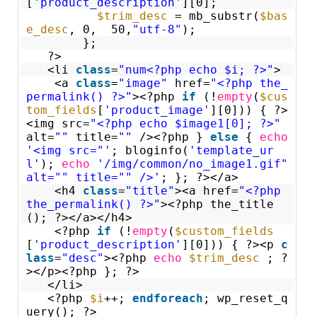
[
'product_description'
][0];
$trim_desc
= mb_substr(
$bas
e_desc
, 0, 50,
"utf-8"
);
};
?>
<li
class
=
"num<?php echo $i; ?>"
>
<a
class
=
"image"
href=
"<?php the_
permalink() ?>"
><?php
if
(!
empty
(
$cus
tom_fields
[
'product_image'
][0])) { ?>
<img src=
"<?php echo $image1[0]; ?>"
alt=
""
title=
""
/><?php }
else
{
echo
'<img src="'
; bloginfo(
'template_ur
l'
);
echo
'/img/common/no_image1.gif"
alt="" title="" />'
; }; ?></a>
<h4
class
=
"title"
><a href=
"<?php
the_permalink() ?>"
><?php the_title
(); ?></a></h4>
<?php
if
(!
empty
(
$custom_fields
[
'product_description'
][0])) { ?><p
c
lass
=
"desc"
><?php
echo
$trim_desc
; ?
></p><?php }; ?>
</li>
<?php
$i
++;
endforeach
; wp_reset_q
uery(); ?>