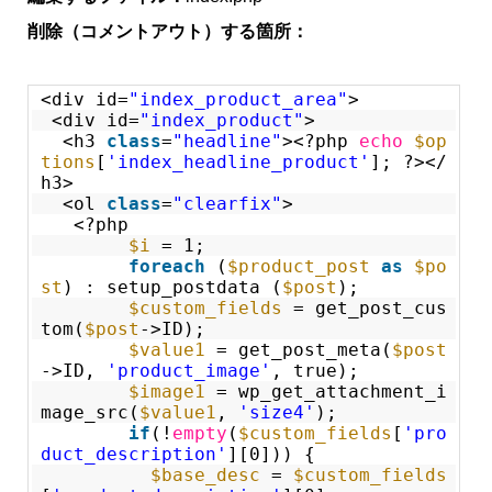
削除（コメントアウト）する箇所：
<div id=
"index_product_area"
>
<div id=
"index_product"
>
<h3
class
=
"headline"
><?php
echo
$op
tions
[
'index_headline_product'
]; ?></
h3>
<ol
class
=
"clearfix"
>
<?php
$i
= 1;
foreach
(
$product_post
as
$po
st
) : setup_postdata (
$post
);
$custom_fields
= get_post_cus
tom(
$post
->ID);
$value1
= get_post_meta(
$post
->ID,
'product_image'
, true);
$image1
= wp_get_attachment_i
mage_src(
$value1
,
'size4'
);
if
(!
empty
(
$custom_fields
[
'pro
duct_description'
][0])) {
$base_desc
=
$custom_fields