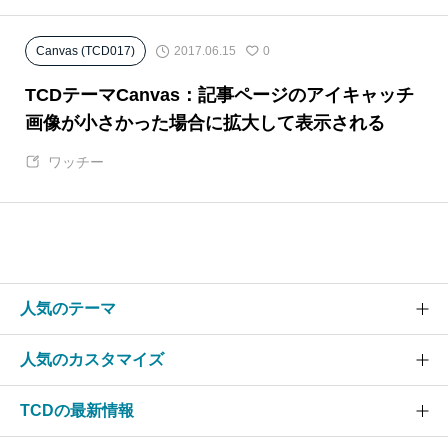
2017.06.15
Canvas (TCD017)
0
TCDテーマCanvas：記事ページのアイキャッチ
画像が小さかった場合に拡大して表示される
ワッチー
人気のテーマ
人気のカスタマイズ
SOLARIS
CURE
TCDの最新情報
グローバルメニュー
EVERY
スライダー