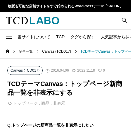
物販も可能な店舗サイトをすぐ始められるWordPressテーマ「SALON」
当サイトについて
TCD
タグから探す
人気記事から探
TCD LABOとは
WordPressテーマ比較
記事一覧
Canvas (TCD017)
TCDテーマCanvas：トップ
13
1カラム
retinaディスプレイ
TCDテーマ一覧
人気ランキング
20
Google Map
SEO
2016.04.06
2022.11.18
Canvas (TCD017)
0
6
Gutenberg
SNS
ファイルの編集方法
アップデート情報
TCDテーマCanvas：トップページ新商
14
h1
SNSアイコン
品一覧を非表示にする
よくあるご質問
TCDクラシックエディタ
17
iframe
トップページ
,
商品
,
非表示
ラグイン
21
meta description
Webフォント
39
meta title
Q.
トップページの新商品一覧を非表示にしたい
Welcart