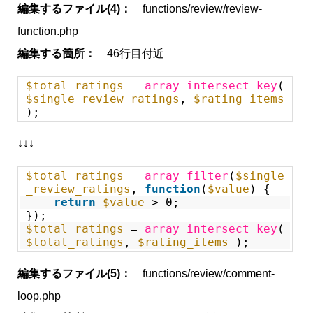
編集するファイル(4)：
functions/review/review-
function.php
編集する箇所：
46行目付近
$total_ratings
=
array_intersect_key
(
$single_review_ratings
,
$rating_items
);
↓↓↓
$total_ratings
=
array_filter
(
$single
_review_ratings
,
function
(
$value
) {
return
$value
> 0;
});
$total_ratings
=
array_intersect_key
(
$total_ratings
,
$rating_items
);
編集するファイル(5)：
functions/review/comment-
loop.php