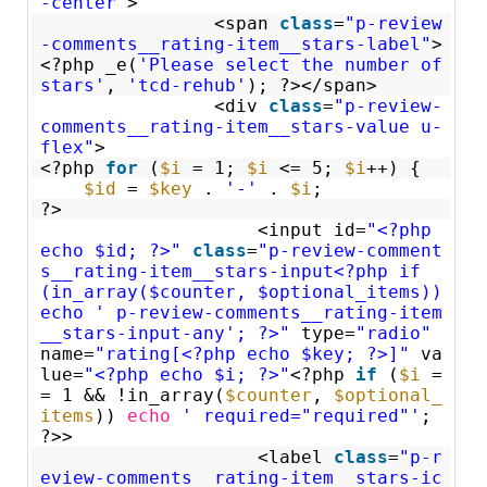
-center"
>
<span
class
=
"p-review
-comments__rating-item__stars-label"
>
<?php _e(
'Please select the number of
stars'
,
'tcd-rehub'
); ?></span>
<div
class
=
"p-review-
comments__rating-item__stars-value u-
flex"
>
<?php
for
(
$i
= 1;
$i
<= 5;
$i
++) {
$id
=
$key
.
'-'
.
$i
;
?>
<input id=
"<?php
echo $id; ?>"
class
=
"p-review-comment
s__rating-item__stars-input<?php if
(in_array($counter, $optional_items))
echo ' p-review-comments__rating-item
__stars-input-any'; ?>"
type=
"radio"
name=
"rating[<?php echo $key; ?>]"
va
lue=
"<?php echo $i; ?>"
<?php
if
(
$i
=
= 1 && !in_array(
$counter
,
$optional_
items
))
echo
' required="required"'
;
?>>
<label
class
=
"p-r
eview-comments__rating-item__stars-ic