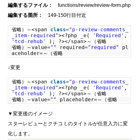
編集するファイル：
functions/review/review-form.php
編集する箇所：
149-150行目付近
省略）～<span
class
=
"p-review-comments_
_item-required"
><?php _e(
'Required'
,
'tcd-rehub'
); ?></span>～（省略
省略）～value=
""
required=
"required"
pl
aceholder=～（省略
↓変更
省略）～<span
class
=
"p-review-comments_
_item-required"
><?php _e(
'Required'
,
'tcd-rehub'
); ?></span>～（省略
省略）～value=
""
placeholder=～（省略
▼変更後のイメージ
スターレビューとクチコミのタイトルが任意入力に変
化します。