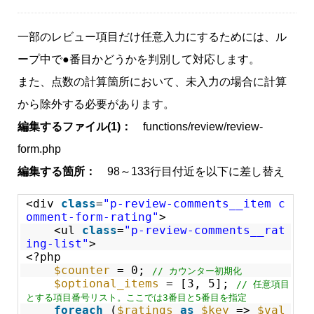
一部のレビュー項目だけ任意入力にするためには、ル
ープ中で●番目かどうかを判別して対応します。
また、点数の計算箇所において、未入力の場合に計算
から除外する必要があります。
編集するファイル(1)：
functions/review/review-
form.php
編集する箇所：
98～133行目付近を以下に差し替え
<div
class
=
"p-review-comments__item c
omment-form-rating"
>
<ul
class
=
"p-review-comments__rat
ing-list"
>
<?php
$counter
= 0;
// カウンター初期化
$optional_items
= [3, 5];
// 任意項目
とする項目番号リスト。ここでは3番目と5番目を指定
foreach
(
$ratings
as
$key
=>
$val