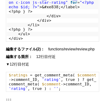
on c-icon js-star-rating"
for
=
"<?php
echo $id; ?>"
>&#xe838;</label>
<?php } ?>
</div>
</div>
</li>
<?php } ?>
</ul>
</div>
編集するファイル(2)：
functions/review/review.php
編集する箇所：
12行目付近
▼12行目付近
$ratings
= get_comment_meta(
$comment
->comment_ID,
'rating'
, true ) ? get_
comment_meta(
$comment
->comment_ID,
'rating'
, true ) :
''
;
↓↓↓