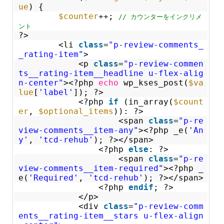
ue
) {
$counter
++;
// カウンターをインクリメ
ント
?>
<li
class
=
"p-review-comments_
_rating-item"
>
<p
class
=
"p-review-commen
ts__rating-item__headline u-flex-alig
n-center"
><?php
echo
wp_kses_post(
$va
lue
[
'label'
]); ?>
<?php
if
(in_array(
$count
er
,
$optional_items
)): ?>
<span
class
=
"p-re
view-comments__item-any"
><?php _e(
'An
y'
,
'tcd-rehub'
); ?></span>
<?php
else
: ?>
<span
class
=
"p-re
view-comments__item-required"
><?php _
e(
'Required'
,
'tcd-rehub'
); ?></span>
<?php
endif
; ?>
</p>
<div
class
=
"p-review-comm
ents__rating-item__stars u-flex-align