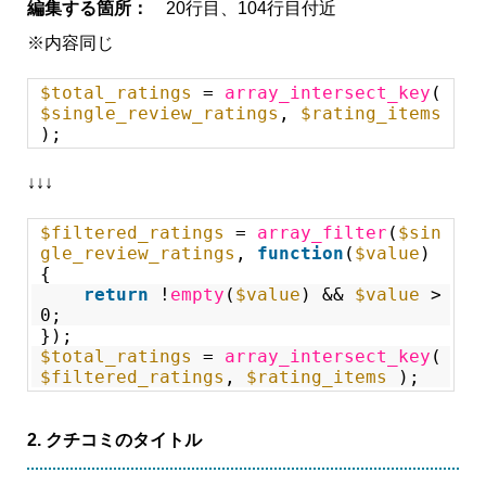
編集する箇所：
20行目、104行目付近
※内容同じ
$total_ratings
=
array_intersect_key
(
$single_review_ratings
,
$rating_items
);
↓↓↓
$filtered_ratings
=
array_filter
(
$sin
gle_review_ratings
,
function
(
$value
)
{
return
!
empty
(
$value
) &&
$value
>
0;
});
$total_ratings
=
array_intersect_key
(
$filtered_ratings
,
$rating_items
);
2. クチコミのタイトル