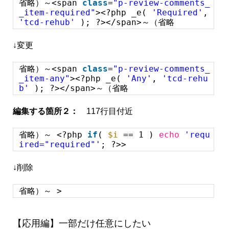
省略）～<span
class
=
"p-review-comments_
_item-required"
><?php _e(
'Required'
,
'tcd-rehub'
); ?></span>～（省略
↓変更
省略）～<span
class
=
"p-review-comments_
_item-any"
><?php _e(
'Any'
,
'tcd-rehu
b'
); ?></span>～（省略
編集する箇所２：
117行目付近
省略）～ <?php
if
(
$i
== 1 )
echo
'requ
ired="required"'
; ?>>
↓削除
省略）～ >
【応用編】一部だけ任意にしたい