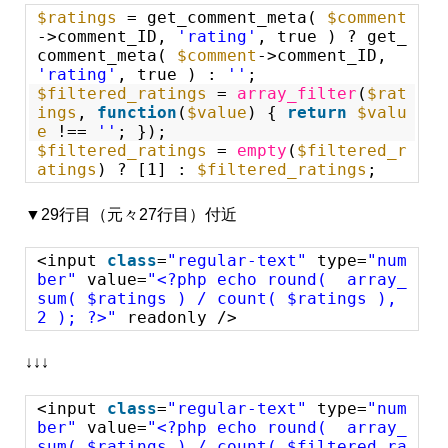
$ratings
= get_comment_meta(
$comment
->comment_ID,
'rating'
, true ) ? get_
comment_meta(
$comment
->comment_ID,
'rating'
, true ) :
''
;
$filtered_ratings
=
array_filter
(
$rat
ings
,
function
(
$value
) {
return
$valu
e
!==
''
; });
$filtered_ratings
=
empty
(
$filtered_r
atings
) ? [1] :
$filtered_ratings
;
▼29行目（元々27行目）付近
<input
class
=
"regular-text"
type=
"num
ber"
value=
"<?php echo round( array_
sum( $ratings ) / count( $ratings ),
2 ); ?>"
readonly />
↓↓↓
<input
class
=
"regular-text"
type=
"num
ber"
value=
"<?php echo round( array_
sum( $ratings ) / count( $filtered_ra