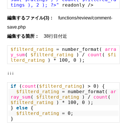
tings ), 2 ); ?>"
readonly />
編集するファイル(3)：
functions/review/comment-
save.php
編集する箇所：
38行目付近
$filterd_rating
= number_format(
arra
y_sum
(
$filterd_rating
) /
count
(
$fi
lterd_rating
) * 100, 0 );
↓↓↓
if
(
count
(
$filterd_rating
) > 0) {
$filterd_rating
= number_format(
ar
ray_sum
(
$filterd_rating
) /
count
(
$filterd_rating
) * 100, 0 );
}
else
{
$filterd_rating
= 0;
}