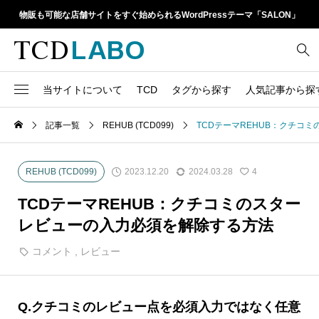
物販も可能な店舗サイトをすぐ始められるWordPressテーマ「SALON」
当サイトについて
TCD
タグから探す
人気記事から探
TCD LABOとは
WordPressテーマ比較
記事一覧
REHUB (TCD099)
TCDテーマREHUB：クチコ
13
1カラム
retinaディスプレイ
TCDテーマ一覧
人気ランキング
20
Google Map
SEO
2023.12.20
2024.03.28
REHUB (TCD099)
4
6
Gutenberg
SNS
ファイルの編集方法
アップデート情報
TCDテーマREHUB：クチコミのスター
14
h1
SNSアイコン
レビューの入力必須を解除する方法
よくあるご質問
TCDクラシックエディタ
17
iframe
コメント
,
レビュー
ラグイン
21
meta description
Webフォント
39
meta title
Q.クチコミのレビュー点を必須入力ではなく任意
Welcart