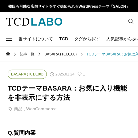
物販も可能な店舗サイトをすぐ始められるWordPressテーマ「SALON」
当サイトについて
TCD
タグから探す
人気記事から探
TCD LABOとは
WordPressテーマ比較
記事一覧
BASARA (TCD100)
TCDテーマBASARA：お気
13
1カラム
retinaディスプレイ
TCDテーマ一覧
人気ランキング
20
Google Map
SEO
2025.01.24
BASARA (TCD100)
1
6
Gutenberg
SNS
ファイルの編集方法
アップデート情報
TCDテーマBASARA：お気に入り機能
14
h1
SNSアイコン
を非表示にする方法
よくあるご質問
TCDクラシックエディタ
17
iframe
商品
,
WooCommerce
ラグイン
21
meta description
Webフォント
39
meta title
Q.質問内容
Welcart