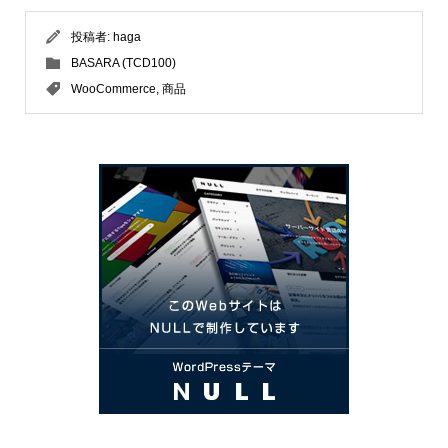
投稿者:
haga
BASARA (TCD100)
WooCommerce
,
商品