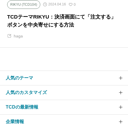
2024.04.16
RIKYU (TCD104)
0
TCDテーマRIKYU：決済画面にて「注文する」
ボタンを中央寄せにする方法
haga
人気のテーマ
人気のカスタマイズ
SOLARIS
CURE
TCDの最新情報
グローバルメニュー
EVERY
スライダー
企業情報
NANO
TCDニュース
ヘッダー