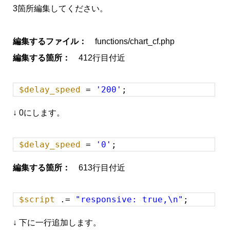
3箇所編集してください。
編集するファイル：
functions/chart_cf.php
編集する箇所：
412行目付近
$delay_speed
=
'200'
;
↓ 0にします。
$delay_speed
=
'0'
;
編集する箇所：
613行目付近
$script
.=
"responsive: true,\n"
;
↓ 下に一行追加します。