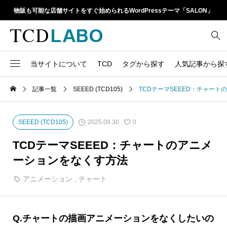
物販も可能な店舗サイトをすぐ始められるWordPressテーマ「SALON」
当サイトについて
TCD
タグから探す
人気記事から探
TCD LABOとは
WordPressテーマ比較
記事一覧
SEEED (TCD105)
TCDテーマSEEED：チャー
13
1カラム
retinaディスプレイ
TCDテーマ一覧
人気ランキング
20
Google Map
SEO
2025.09.30
SEEED (TCD105)
0
6
Gutenberg
SNS
ファイルの編集方法
アップデート情報
TCDテーマSEEED：チャートのアニメ
14
h1
SNSアイコン
ーションをなくす方法
よくあるご質問
TCDクラシックエディタ
17
iframe
アニメーション
,
チャート
ラグイン
21
meta description
Webフォント
39
meta title
Q.チャートの描画アニメーションをなくしたいの
Welcart