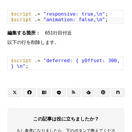
$script
.=
"responsive: true,\n"
;
$script
.=
"animation: false,\n"
;
編集する箇所：
651行目付近
以下の行を削除します。
$script
.=
"deferred: { yOffset: 300,
} \n"
;






この記事は役に立ちましたか？
もし参考になりましたら、下のボタンで教えてくださ