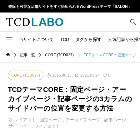
物販も可能な店舗サイトをすぐ始められるWordPressテーマ「SALON」
当サイトについて
TCD
タグから探す
人気記事から探
TCD LABOとは
WordPressテーマ比較
記事一覧
CORE (TCD027)
TCDテーマCORE：固定ペー
13
1カラム
retinaディスプレイ
TCDテーマ一覧
人気ランキング
20
Google Map
SEO
2016.06.13
2021.03.24
CORE (TCD027)
0
6
Gutenberg
SNS
ファイルの編集方法
アップデート情報
TCDテーマCORE：固定ページ・アー
14
h1
SNSアイコン
カイブページ・記事ページの3カラムの
よくあるご質問
サイドバーの位置を変更する方法
TCDクラシックエディタ
17
iframe
ラグイン
レイアウト
,
固定ページ
,
アーカイブページ
,
記事ページ
,
21
meta description
Webフォント
サイドバー
,
ウィジェット
39
meta title
Welcart