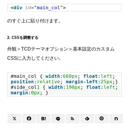
<
div
id
=
"main_col"
>
のすぐ上に貼り付けます。
2. CSSを調整する
外観＞TCDテーマオプション＞基本設定のカスタム
CSSに入力してください。
#main_col {
width
:
660px
;
float
:
left
;
position
:
relative
;
margin-left
:
25px
;}
#side_col
1
{
width
:
190px
;
float
:
left
;
margin
:
0px
; }





