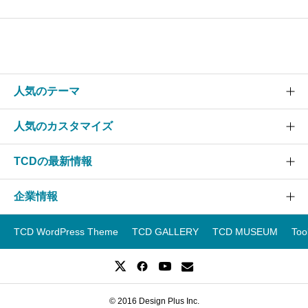
人気のテーマ
人気のカスタマイズ
SOLARIS
CURE
TCDの最新情報
グローバルメニュー
EVERY
スライダー
企業情報
NANO
TCDニュース
ヘッダー
GENSEN
アップデート情報
TCD WordPress Theme
TCD GALLERY
TCD MUSEUM
Too
フッター
運営会社
OOPS!
WordPressテーマランキング
スマホ
事業紹介
WordPressテーマ一覧
レイアウト
企業ブログ
WordPressテーマ比較
© 2016 Design Plus Inc.
採用情報