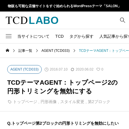
物販も可能な店舗サイトをすぐ始められるWordPressテーマ「SALON」
当サイトについて
TCD
タグから探す
人気記事から探
TCD LABOとは
WordPressテーマ比較
記事一覧
AGENT (TCD033)
TCDテーマAGENT：トップ
13
1カラム
retinaディスプレイ
TCDテーマ一覧
人気ランキング
20
Google Map
SEO
2016.07.10
2020.06.02
AGENT (TCD033)
0
6
Gutenberg
SNS
ファイルの編集方法
アップデート情報
TCDテーマAGENT：トップページ2の
14
h1
SNSアイコン
円形トリミングを無効にする
よくあるご質問
TCDクラシックエディタ
17
iframe
トップページ
,
円形画像
,
スタイル変更
,
第2ブロック
ラグイン
21
meta description
Webフォント
39
meta title
Q.
トップページ第2ブロックの円形トリミングを無効にしたい
Welcart