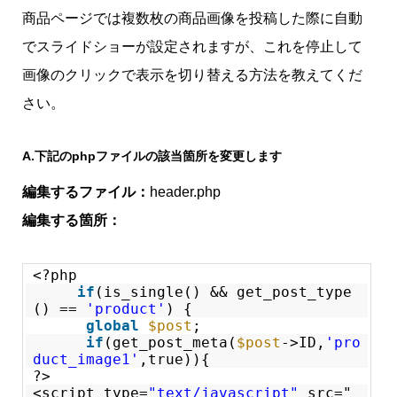
商品ページでは複数枚の商品画像を投稿した際に自動
でスライドショーが設定されますが、これを停止して
画像のクリックで表示を切り替える方法を教えてくだ
さい。
A.
下記のphpファイルの該当箇所を変更します
編集するファイル：
header.php
編集する箇所：
<?php
if
(is_single() && get_post_type
() ==
'product'
) {
global
$post
;
if
(get_post_meta(
$post
->ID,
'pro
duct_image1'
,true)){
?>
<script type=
"text/javascript"
src="