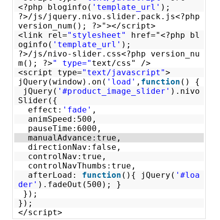
<?php bloginfo(
'template_url'
);
?>/js/jquery.nivo.slider.pack.js<?php
version_num(); ?>"></script>
<link rel=
"stylesheet"
href="<?php bl
oginfo(
'template_url'
);
?>/js/nivo-slider.css<?php version_nu
m(); ?>
" type="
text/css" />
<script type=
"text/javascript"
>
jQuery(window).on(
'load'
,
function
() {
jQuery(
'#product_image_slider'
).nivo
Slider({
effect:
'fade'
,
animSpeed:500,
pauseTime:6000,
manualAdvance:true,
directionNav:false,
controlNav:true,
controlNavThumbs:true,
afterLoad:
function
(){ jQuery(
'#loa
der'
).fadeOut(500); }
});
});
</script>