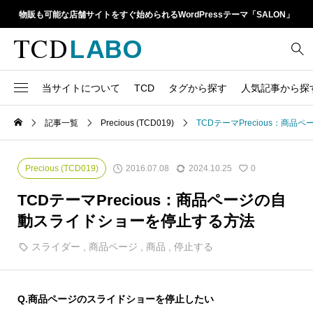
物販も可能な店舗サイトをすぐ始められるWordPressテーマ「SALON」
当サイトについて
TCD
タグから探す
人気記事から探
TCD LABOとは
WordPressテーマ比較
記事一覧
Precious (TCD019)
TCDテーマPrecious：商
13
1カラム
retinaディスプレイ
TCDテーマ一覧
人気ランキング
20
Google Map
SEO
2016.07.08
2024.10.25
Precious (TCD019)
0
6
Gutenberg
SNS
ファイルの編集方法
アップデート情報
TCDテーマPrecious：商品ページの自
14
h1
SNSアイコン
動スライドショーを停止する方法
よくあるご質問
TCDクラシックエディタ
17
iframe
スライダー
,
商品ページ
,
商品
,
停止する
ラグイン
21
meta description
Webフォント
39
meta title
Q.
商品ページのスライドショーを停止したい
Welcart