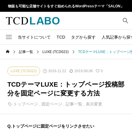
物販も可能な店舗サイトをすぐ始められるWordPressテーマ「SALON」
当サイトについて
TCD
タグから探す
人気記事から探
TCD LABOとは
WordPressテーマ比較
記事一覧
LUXE (TCD022)
TCDテーマLUXE：トップペー
13
1カラム
retinaディスプレイ
TCDテーマ一覧
人気ランキング
20
Google Map
SEO
2016.11.22
2019.08.06
LUXE (TCD022)
0
6
Gutenberg
SNS
ファイルの編集方法
アップデート情報
TCDテーマLUXE：トップページ投稿部
14
h1
SNSアイコン
分を固定ページに変更する方法
よくあるご質問
TCDクラシックエディタ
17
iframe
トップページ
,
固定ページ
,
記事一覧
,
表示変更
ラグイン
21
meta description
Webフォント
39
meta title
Q.
トップページに固定ページをリンクさせたい
Welcart