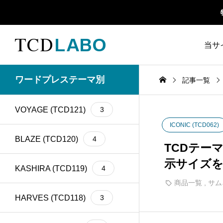
当サ
TCD 
ワードプレステーマ別
記事一覧
1カラム
13
retinaディスプレイ
5
TCD
VOYAGE (TCD121)
3
Google Map
20
SEO
30
ICONIC (TCD062)
ファ
Gutenberg
6
SNS
15
BLAZE (TCD120)
4
TCDテー
示サイズを
h1
14
SNSアイコン
2
KASHIRA (TCD119)
4
商品一覧
,
サム
TCDクラシックエデ
iframe
17
1
ィタプラグイン
HARVES (TCD118)
3
meta description
21
Webフォント
6