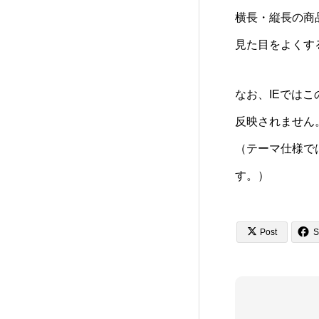
ANTHEM (TCD083)
15
横長・縦長の商
見た目をよくす
CURE (TCD082)
36
Tree (TCD081)
12
なお、IEではこの
反映されません
HAKU (TCD080)
20
（テーマ仕様では
EGO. (TCD079)
す。）
25
FORCE (TCD078)
18


Post
S
HEAL (TCD077)
17
Be (TCD076)
5