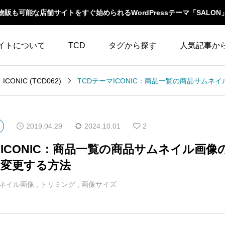
物販も可能な店舗サイトをすぐ始められるWordPressテーマ「SALON
イトについて
TCD
タグから探す
人気記事か
LABOとは
WordPressテーマ比較
ICONIC (TCD062)
WooCommerce
10
イベント一覧
テーマ一覧
人気ランキング
YouTube
23
ウィジェット
2019.04.29
2024.10.01
2
イルの編集方法
アップデート情報
アイキャッチ
86
エスケープ
マICONIC：商品一覧の商品サムネイル画像
よくあるご質問
変更する方法
アイコン
5
オーバーレイ
ネイル画像
,
トリミング
,
画像サイズ
アクセス
3
カスタム投稿タイプ
カテゴリーソートボ
アニメーション
32
タン