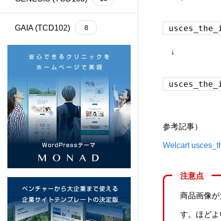
GAIA (TCD102)
8
usces_the_
↓
Cherie (TCD101)
4
usces_the_
BASARA (TCD100)
13
REHUB (TCD099)
21
参考記事）
SHIPS (TCD098)
6
Welcart usces
common (TCD097)
12
注意点
商品画像が
SERUM (TCD096)
13
す。ほどよ