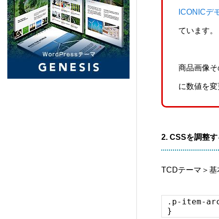
PORTAL (TCD095)
5
ICONIC
ています。
Beyond (TCD094)
7
商品画像そ
NULL (BIZ002)
5
に数値を変
HORIZON (TCD093)
8
Ankle (TCD092)
14
2. CSSを調整
TENJIKU (TCD091)
10
TCDテーマ＞
CODE. (TCD090)
11
.p-item-ar
}
QUADRA (BIZ001)
9