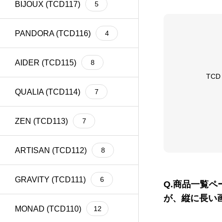
BIJOUX (TCD117)
5
meta title
39
Welcart
1
PANDORA (TCD116)
4
AIDER (TCD115)
8
TC
QUALIA (TCD114)
7
ZEN (TCD113)
7
ARTISAN (TCD112)
8
GRAVITY (TCD111)
6
Q.商品一覧
が、縦に長い
MONAD (TCD110)
12