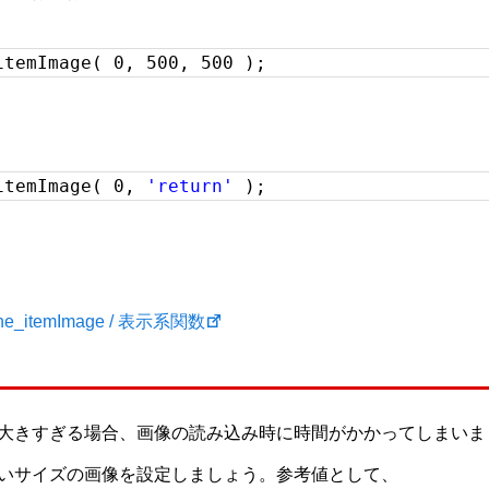
itemImage( 0, 500, 500 );
itemImage( 0,
'return'
);
_the_itemImage / 表示系関数
大きすぎる場合、画像の読み込み時に時間がかかってしまいま
いサイズの画像を設定しましょう。参考値として、