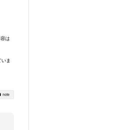
内容は
ていま
note