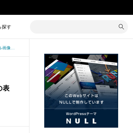
」
ら探す
TCDテーマICONIC：商品一覧の商品サムネイル画像の表示サイズを変更する方法
1
カテゴリー除外
8
コメント
34
カラム調整
31
コンテンツ追加
16
カレンダー
3
サイズ変更
の表
7
クイックタグ
19
サイト内検索
1
クチコミ
5
サイト名
グローバルメニュー
76
サブメニュー
4