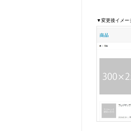
Rebirth (FREE001)
7
▼変更後イメー
FALCON (TCD089)
14
SOLARIS (TCD088)
32
DROP (TCD087)
15
meets (TCD086)
17
Muum (TCD085)
11
MASSIVE (TCD084)
13