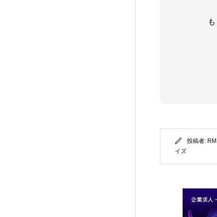
EVERY (TCD075)
32
も
FAKE (TCD074)
18
GLAMOUR (TCD073)
22
NOEL (TCD072)
25
MIKADO (TCD071)
11
投稿者:
RM
イズ
NUMERO (TCD070)
8
TOKI (TCD069)
11
ROCK (TCD068)
5