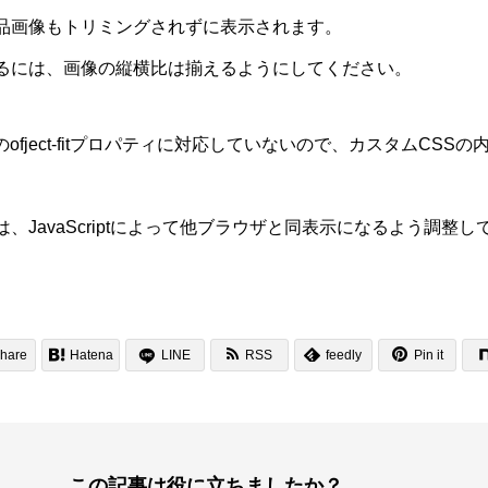
品画像もトリミングされずに表示されます。
るには、画像の縦横比は揃えるようにしてください。
ofject-fitプロパティに対応していないので、カスタムCSSの
。
、JavaScriptによって他ブラウザと同表示になるよう調整し


hare

Hatena
LINE
RSS
feedly
Pin it

この記事は役に立ちましたか？