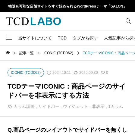
物販も可能な店舗サイトをすぐ始められるWordPressテーマ「SALON」
当サイトについて
TCD
タグから探す
人気記事から探
TCD LABOとは
WordPressテーマ比較
記事一覧
ICONIC (TCD062)
TCDテーマICONIC：商品ペ
13
1カラム
retinaディスプレイ
TCDテーマ一覧
人気ランキング
20
Google Map
SEO
2024.10.11
2025.09.30
ICONIC (TCD062)
0
6
Gutenberg
SNS
ファイルの編集方法
アップデート情報
TCDテーマICONIC：商品ページのサイ
14
h1
SNSアイコン
ドバーを非表示にする方法
よくあるご質問
TCDクラシックエディタ
17
iframe
カラム調整
,
サイドバー
,
ウィジェット
,
非表示
,
1カラム
ラグイン
21
meta description
Webフォント
39
meta title
Q.商品ページのレイアウトでサイドバーを無くし
Welcart