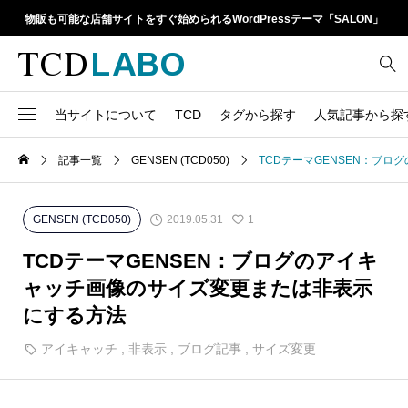
物販も可能な店舗サイトをすぐ始められるWordPressテーマ「SALON」
当サイトについて
TCD
タグから探す
人気記事から探
TCD LABOとは
WordPressテーマ比較
記事一覧
GENSEN (TCD050)
TCDテーマGENSEN：ブ
13
1カラム
retinaディスプレイ
TCDテーマ一覧
人気ランキング
20
Google Map
SEO
2019.05.31
GENSEN (TCD050)
1
6
Gutenberg
SNS
ファイルの編集方法
アップデート情報
TCDテーマGENSEN：ブログのアイキ
14
h1
SNSアイコン
ャッチ画像のサイズ変更または非表示
よくあるご質問
にする方法
TCDクラシックエディタ
17
iframe
ラグイン
アイキャッチ
,
非表示
,
ブログ記事
,
サイズ変更
21
meta description
Webフォント
39
meta title
Welcart