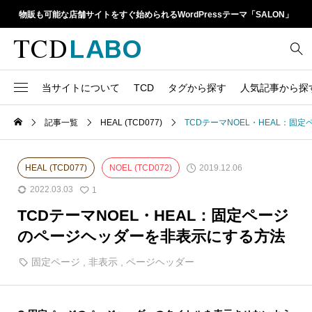
物販も可能な店舗サイトをすぐ始められるWordPressテーマ「SALON」
当サイトについて
TCD
タグから探す
人気記事から探
TCD LABOとは
WordPressテーマ比較
記事一覧
HEAL (TCD077)
TCDテーマNOEL・HEAL：
13
1カラム
retinaディスプレイ
TCDテーマ一覧
人気ランキング
20
Google Map
SEO
2019.12.06
HEAL (TCD077)
NOEL (TCD072)
6
Gutenberg
SNS
2022.03.03
1
ファイルの編集方法
アップデート情報
TCDテーマNOEL・HEAL：固定ページ
14
h1
SNSアイコン
よくあるご質問
のページヘッダーを非表示にする方法
TCDクラシックエディタ
17
iframe
ラグイン
固定ページ
,
非表示
,
ページヘッダー
21
meta description
Webフォント
39
meta title
Welcart