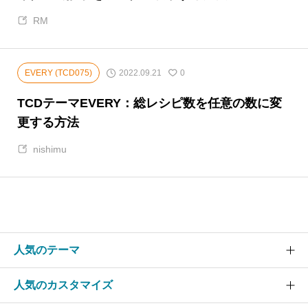
RM
2022.09.21
EVERY (TCD075)
0
TCDテーマEVERY：総レシピ数を任意の数に変
更する方法
nishimu
人気のテーマ
人気のカスタマイズ
SOLARIS