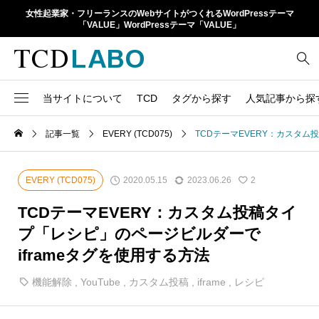
女性起業家・フリーランスのWebサイトがつくれるWordPressテーマ
「VALUE」WordPressテーマ「VALUE」
当サイトについて
TCD
タグから探す
人気記事から探
TCD LABOとは
WordPressテーマ比較
記事一覧
EVERY (TCD075)
TCDテーマEVERY：カスタム
13
1カラム
retinaディスプレイ
TCDテーマ一覧
人気ランキング
20
Google Map
SEO
2020.05.15
2023.06.26
EVERY (TCD075)
2
6
Gutenberg
SNS
ファイルの編集方法
アップデート情報
TCDテーマEVERY：カスタム投稿タイ
14
h1
SNSアイコン
プ「レシピ」のページビルダーで
よくあるご質問
iframeタグを使用する方法
TCDクラシックエディタ
17
iframe
ラグイン
機能解除
,
YouTube
,
カスタム投稿
,
iframe
,
レシピ
21
meta description
Webフォント
39
meta title
Welcart