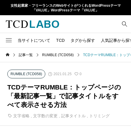
女性起業家・フリーランスのWebサイトがつくれるWordPressテーマ
「VALUE」WordPressテーマ「VALUE」
当サイトについて
TCD
タグから探す
人気記事から探
TCD LABOとは
WordPressテーマ比較
記事一覧
RUMBLE (TCD058)
TCDテーマRUMBLE：ト
13
1カラム
retinaディスプレイ
TCDテーマ一覧
人気ランキング
20
Google Map
SEO
2021.01.25
RUMBLE (TCD058)
0
6
Gutenberg
SNS
ファイルの編集方法
アップデート情報
TCDテーマRUMBLE：トップページの
14
h1
SNSアイコン
「最新記事一覧」で記事タイトルをす
よくあるご質問
べて表示させる方法
TCDクラシックエディタ
17
iframe
ラグイン
文字省略
,
文字数の変更
,
記事タイトル
,
トリミング
21
meta description
Webフォント
39
meta title
Welcart