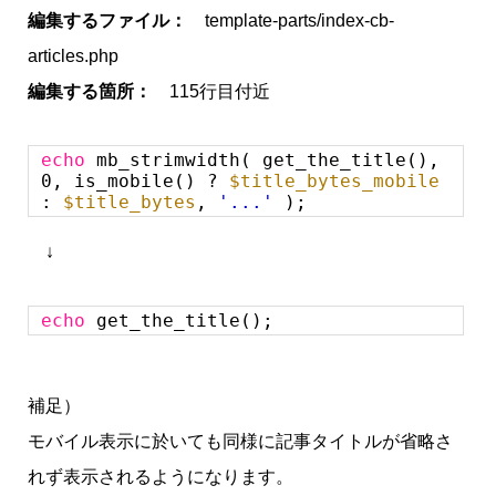
編集するファイル：
template-parts/index-cb-
articles.php
編集する箇所：
115行目付近
echo
mb_strimwidth( get_the_title(),
0, is_mobile() ?
$title_bytes_mobile
:
$title_bytes
,
'...'
);
↓
echo
get_the_title();
補足）
モバイル表示に於いても同様に記事タイトルが省略さ
れず表示されるようになります。