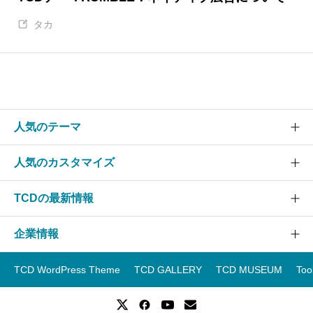
タカ
人気のテーマ
人気のカスタマイズ
SOLARIS
CURE
TCDの最新情報
グローバルメニュー
EVERY
スライダー
企業情報
NANO
TCDニュース
ヘッダー
GENSEN
アップデート情報
TCD WordPress Theme
TCD GALLERY
TCD MUSEUM
Too
フッター
運営会社
OOPS!
WordPressテーマランキング
スマホ
事業紹介
WordPressテーマ一覧