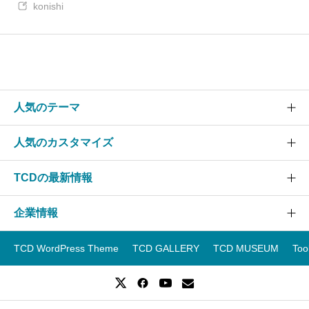
konishi
人気のテーマ
人気のカスタマイズ
SOLARIS
CURE
TCDの最新情報
グローバルメニュー
EVERY
スライダー
企業情報
NANO
TCDニュース
ヘッダー
GENSEN
アップデート情報
TCD WordPress Theme
TCD GALLERY
TCD MUSEUM
Too
フッター
運営会社
OOPS!
WordPressテーマランキング
スマホ
事業紹介
WordPressテーマ一覧
レイアウト
企業ブログ
WordPressテーマ比較