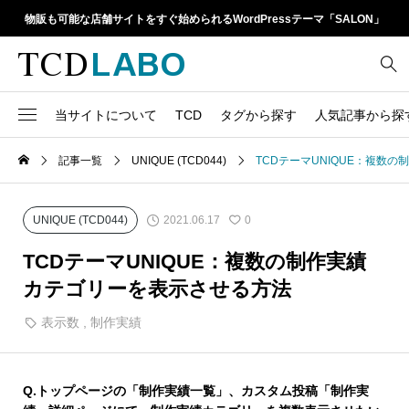
物販も可能な店舗サイトをすぐ始められるWordPressテーマ「SALON」
当サイトについて
TCD
タグから探す
人気記事から探
TCD LABOとは
WordPressテーマ比較
記事一覧
UNIQUE (TCD044)
TCDテーマUNIQUE：複数
13
1カラム
retinaディスプレイ
TCDテーマ一覧
人気ランキング
20
Google Map
SEO
2021.06.17
UNIQUE (TCD044)
0
6
Gutenberg
SNS
ファイルの編集方法
アップデート情報
TCDテーマUNIQUE：複数の制作実績
14
h1
SNSアイコン
カテゴリーを表示させる方法
よくあるご質問
TCDクラシックエディタ
17
iframe
表示数
,
制作実績
ラグイン
21
meta description
Webフォント
39
meta title
Q.
トップページの「制作実績一覧」、カスタム投稿「制作実
Welcart