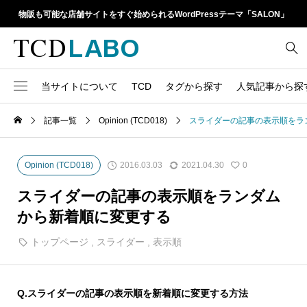
物販も可能な店舗サイトをすぐ始められるWordPressテーマ「SALON」
当サイトについて
TCD
タグから探す
人気記事から探
TCD LABOとは
WordPressテーマ比較
記事一覧
Opinion (TCD018)
スライダーの記事の表示順をラ
13
1カラム
retinaディスプレイ
TCDテーマ一覧
人気ランキング
20
Google Map
SEO
2016.03.03
2021.04.30
Opinion (TCD018)
0
6
Gutenberg
SNS
ファイルの編集方法
アップデート情報
スライダーの記事の表示順をランダム
14
h1
SNSアイコン
から新着順に変更する
よくあるご質問
TCDクラシックエディタ
17
iframe
トップページ
,
スライダー
,
表示順
ラグイン
21
meta description
Webフォント
39
meta title
Q.
スライダーの記事の表示順を新着順に変更する方法
Welcart