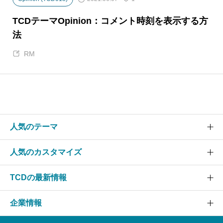
TCDテーマOpinion：コメント時刻を表示する方
法
RM
人気のテーマ
人気のカスタマイズ
SOLARIS
CURE
TCDの最新情報
グローバルメニュー
EVERY
スライダー
企業情報
NANO
TCDニュース
ヘッダー
GENSEN
アップデート情報